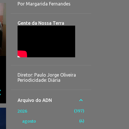
Por Margarida Fernandes
Gente da Nossa Terra
Diretor: Paulo Jorge Oliveira
Periodicidade: Diária
Arquivo do ADN
397
2026
4
agosto