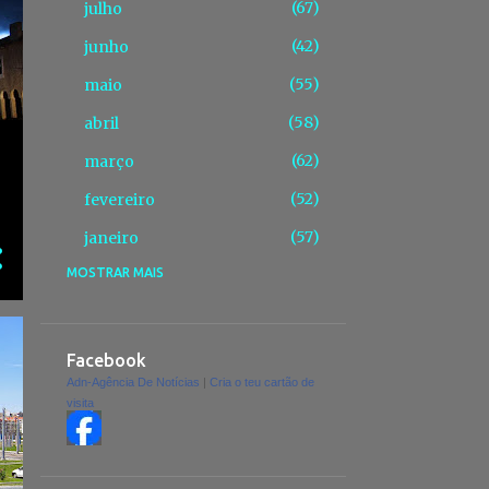
67
julho
42
junho
55
maio
58
abril
62
março
52
fevereiro
57
janeiro
MOSTRAR MAIS
675
2025
43
dezembro
63
novembro
Facebook
Adn-Agência De Notícias
|
Cria o teu cartão de
67
outubro
visita
59
setembro
41
agosto