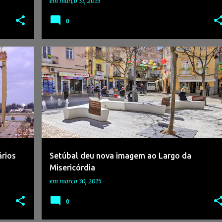
em
março 31, 2015
0
ários
Setúbal deu nova imagem ao Largo da
Misericórdia
em
março 30, 2015
0