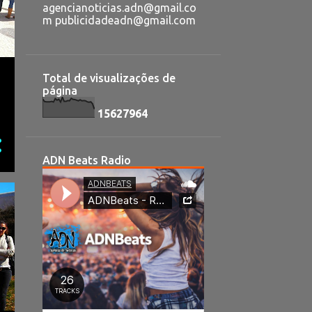
agencianoticias.adn@gmail.co
m publicidadeadn@gmail.com
Total de visualizações de
página
1
5
6
2
7
9
6
4
ADN Beats Radio