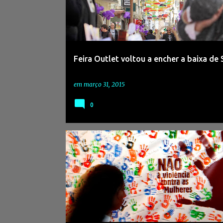
s
a
g
e
Feira Outlet voltou a encher a baixa de 
n
s
em
março 31, 2015
0