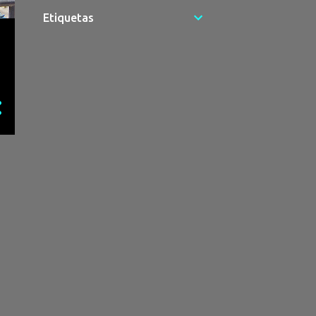
60
julho
Etiquetas
44
junho
64
maio
54
abril
66
março
67
fevereiro
47
janeiro
369
2024
39
dezembro
38
novembro
37
outubro
30
setembro
25
agosto