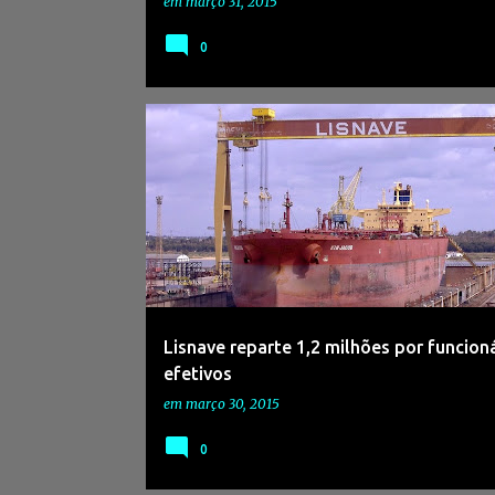
em
março 31, 2015
0
Lisnave reparte 1,2 milhões por funcion
efetivos
em
março 30, 2015
0