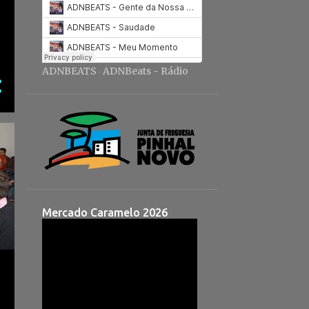
ADNBEATS
ADNBeats - Rádio
·
Mercado Caramelo 2026