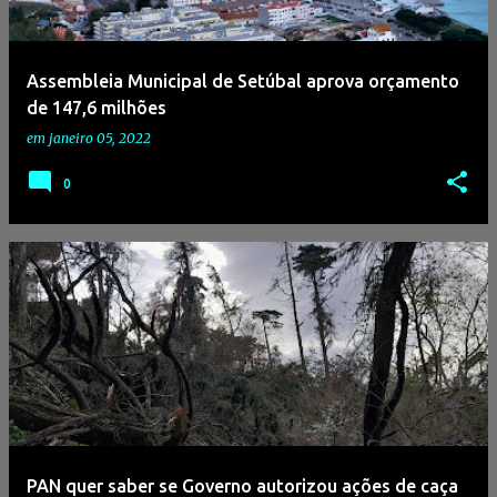
g
e
Assembleia Municipal de Setúbal aprova orçamento
n
de 147,6 milhões
s
em
janeiro 05, 2022
0
PAN quer saber se Governo autorizou ações de caça