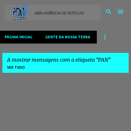
Avançar para o conteúdo principal
PÁGINA INICIAL
GENTE DA NOSSA TERRA
A mostrar mensagens com a etiqueta
PAN
VER TUDO