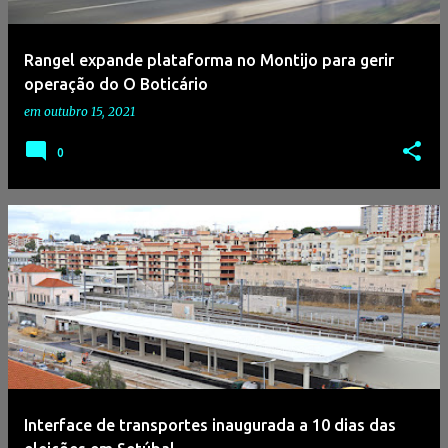
g
e
Rangel expande plataforma no Montijo para gerir
n
operação do O Boticário
s
em
outubro 15, 2021
0
Interface de transportes inaugurada a 10 dias das