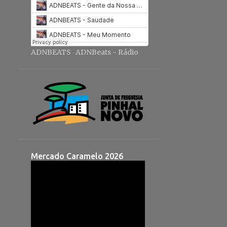
ADNBEATS
ADNBeats - Rádio
·
Mercado Caramelo 2026