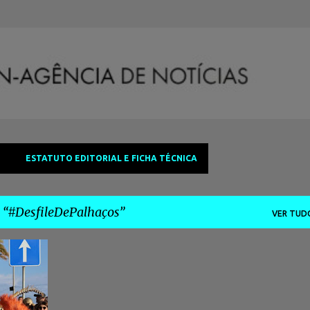
Avançar para o conteúdo principal
ESTATUTO EDITORIAL E FICHA TÉCNICA
a
#DesfileDePalhaços
VER TUD
+
4