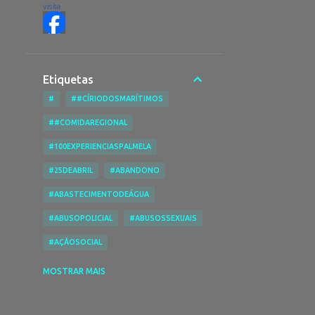
visita
Etiquetas
#
##CÍRIODOSMARÍTIMOS
##COMIDAREGIONAL
#100EXPERIENCIASPALMELA
#25DEABRIL
#ABANDONO
#ABASTECIMENTODEÁGUA
#ABUSOPOLICIAL
#ABUSOSSEXUAIS
#AÇÃOSOCIAL
#ACESSIBILIDADENASPRAIAS
MOSTRAR MAIS
#ACESSIBILIDADES
#ACIDENTE
#ACIDENTEDE TRABALHO