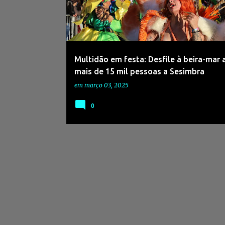
s
a
g
e
Multidão em festa: Desfile à beira-mar a
n
mais de 15 mil pessoas a Sesimbra
s
em
março 03, 2025
0