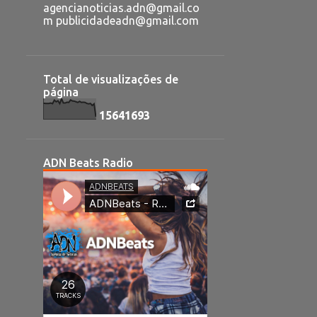
agencianoticias.adn@gmail.co
m publicidadeadn@gmail.com
Total de visualizações de
página
1
5
6
4
1
6
9
3
ADN Beats Radio