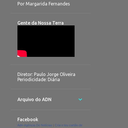
Por Margarida Fernandes
Gente da Nossa Terra
Diretor: Paulo Jorge Oliveira
Periodicidade: Diária
Arquivo do ADN
Facebook
Adn-Agência De Notícias
|
Cria o teu cartão de