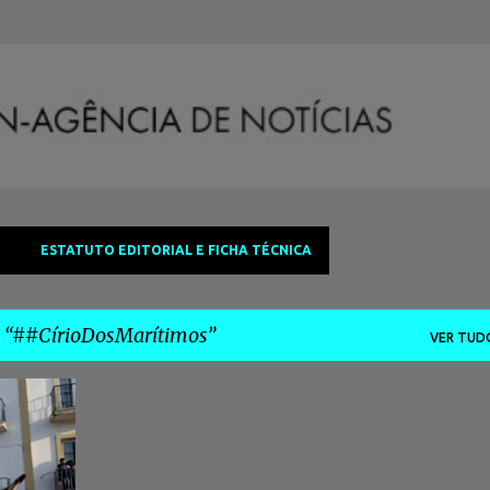
Avançar para o conteúdo principal
ESTATUTO EDITORIAL E FICHA TÉCNICA
a
##CírioDosMarítimos
VER TUD
+
5