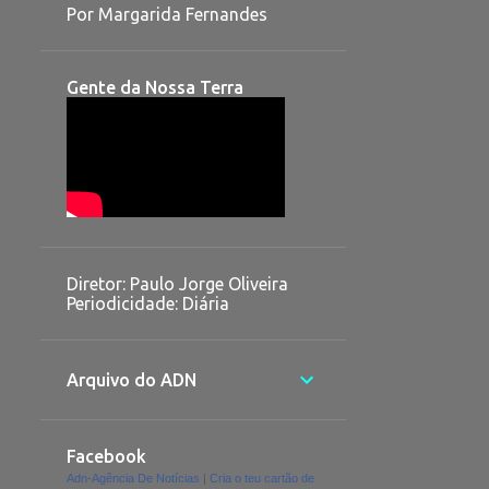
Por Margarida Fernandes
Gente da Nossa Terra
Diretor: Paulo Jorge Oliveira
Periodicidade: Diária
Arquivo do ADN
Facebook
Adn-Agência De Notícias
|
Cria o teu cartão de