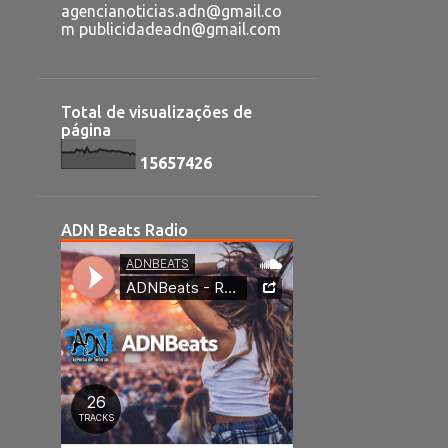
agencianoticias.adn@gmail.co
m publicidadeadn@gmail.com
Total de visualizações de
página
1
5
6
5
7
4
2
6
ADN Beats Radio