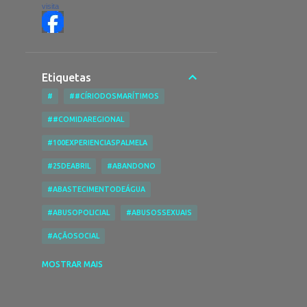
visita
Etiquetas
#
##CÍRIODOSMARÍTIMOS
##COMIDAREGIONAL
#100EXPERIENCIASPALMELA
#25DEABRIL
#ABANDONO
#ABASTECIMENTODEÁGUA
#ABUSOPOLICIAL
#ABUSOSSEXUAIS
#AÇÃOSOCIAL
#ACESSIBILIDADENASPRAIAS
MOSTRAR MAIS
#ACESSIBILIDADES
#ACIDENTE
#ACIDENTEDE TRABALHO