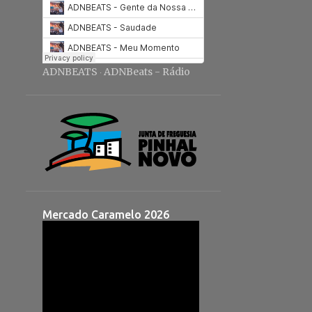
ADNBEATS
ADNBeats - Rádio
·
Mercado Caramelo 2026