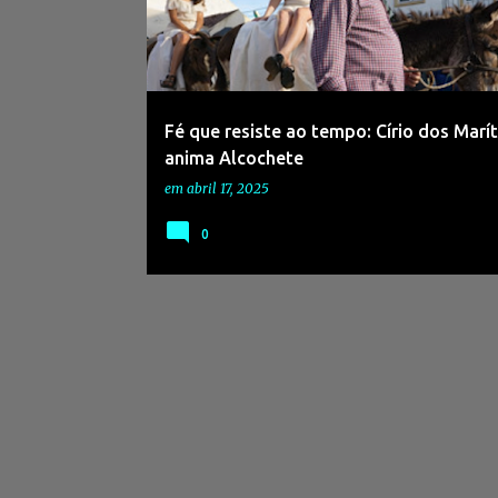
s
a
g
e
Fé que resiste ao tempo: Círio dos Marí
n
anima Alcochete
s
em
abril 17, 2025
0