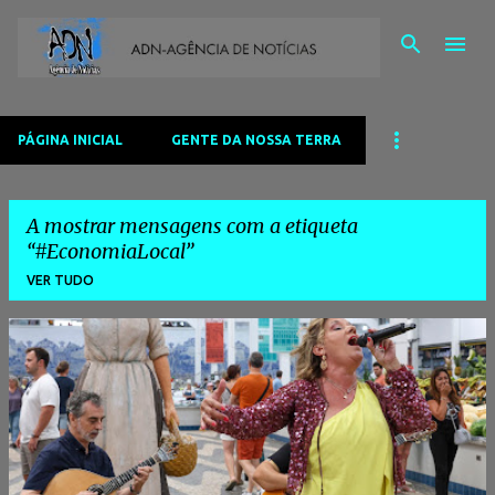
Avançar para o conteúdo principal
PÁGINA INICIAL
GENTE DA NOSSA TERRA
A mostrar mensagens com a etiqueta
#EconomiaLocal
VER TUDO
M
e
n
s
a