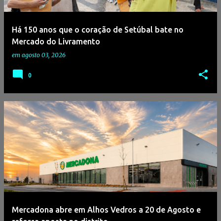
g
e
Há 150 anos que o coração de Setúbal bate no
n
Mercado do Livramento
s
em
agosto 03, 2026
0
Mercadona abre em Alhos Vedros a 20 de Agosto e