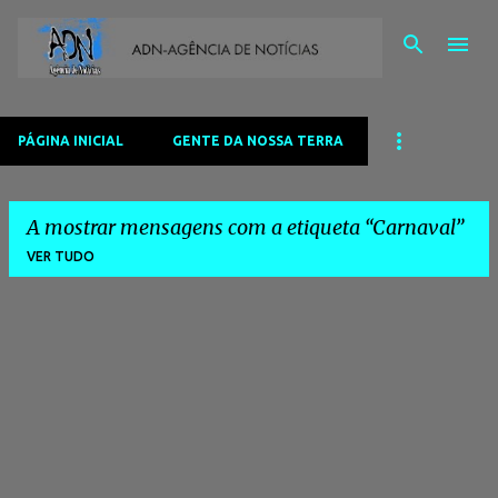
Avançar para o conteúdo principal
PÁGINA INICIAL
GENTE DA NOSSA TERRA
A mostrar mensagens com a etiqueta
Carnaval
VER TUDO