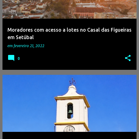
a
g
e
Moradores com acesso a lotes no Casal das Figueiras
n
em Setúbal
s
em
fevereiro 21, 2022
0