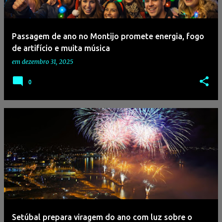
g
e
Passagem de ano no Montijo promete energia, fogo
n
de artifício e muita música
s
em
dezembro 31, 2025
0
Setúbal prepara viragem do ano com luz sobre o