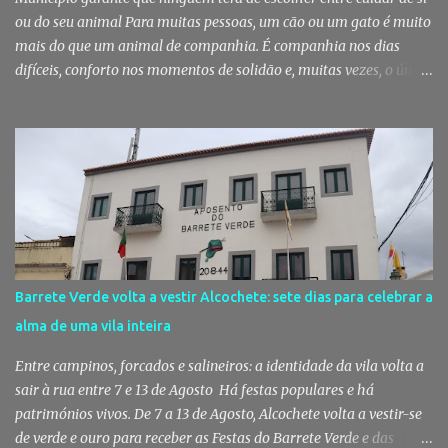
de Setúbal desta...
ou do seu animal Para muitas pessoas, um cão ou um gato é muito
mais do que um animal de companhia. É companhia nos dias
difíceis, conforto nos momentos de solidão e, muitas vezes, o único
vínculo afetivo que permanece. Foi a pensar nessa realidade que a
Câmara Municipal do Montijo aprovou um protocolo que vai
garantir cuidados básicos de saúde aos animais pertencentes a
utentes do Centro de Acolhimento de Emergência Social,
reforçando simultaneamente a proteção animal e o apoio às
pessoas em situação de maior vulnerabilidade. Cuidados de saúde
a animais de companhia de utentes do CAES A Câmara Municipal
do Montijo aprovou, por unanimidade, na reunião de 22 de Julho,
a celebração de um protocolo de colaboração com a União
Barrete Verde volta a vestir Alcochete: sete dias para celebrar a
Mutualista Nossa Senhora da Conceição, destinado a assegurar
alma de uma vila inteira
assistência veterinária básica aos animais de companhia dos
utentes do Centro de Acolhimento de Emergência Social (CAES 2.0).
Entre campinos, forcados e salineiros: a identidade da vila volta a
Segundo a ...
sair à rua entre 7 e 13 de Agosto Há festas populares e há
patrimónios vivos. De 7 a 13 de Agosto, Alcochete volta a vestir-se
de verde e ouro para receber as Festas do Barrete Verde e das