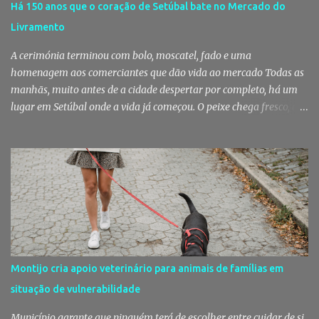
Há 150 anos que o coração de Setúbal bate no Mercado do
motivou a realização de diligências policiais. Foi no decorrer
Livramento
dessas ações que os militares localizaram um suspeito no interior
de um edifício público. Apanhado em flagrante De ...
A cerimónia terminou com bolo, moscatel, fado e uma
homenagem aos comerciantes que dão vida ao mercado Todas as
manhãs, muito antes de a cidade despertar por completo, há um
lugar em Setúbal onde a vida já começou. O peixe chega fresco, os
pregões cruzam-se entre bancas, os clientes cumprimentam quem
conhecem há décadas e os aromas do mar misturam-se com os da
fruta, das ervas e do pão acabado de cozer. Há 150 anos que esta
rotina se repete no Mercado do Livramento, um espaço que
continua a ser muito mais do que um mercado: é um dos maiores
símbolos da identidade setubalense. Mercado celebrou 150 anos
no último dia de Julho Foi considerado pela revista norte-
americana USA Today um dos melhores mercados de peixe do
mundo. Mas, para os setubalenses, o Mercado do Livramento vale
Montijo cria apoio veterinário para animais de famílias em
muito mais do que qualquer distinção internacional. O Mercado do
situação de vulnerabilidade
Livramento assinalou, no dia 31 de Julho, os 150 anos de existência
com uma cerimónia comemorativa na qual a Câmara Municipal
Município garante que ninguém terá de escolher entre cuidar de si