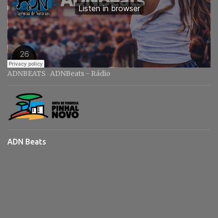
ADNBEATS
ADNBeats - Rádio
·
ADN Beats