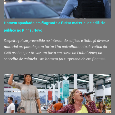
Homem apanhado em flagrante a furtar material de edifício
público no Pinhal Novo
Suspeito foi surpreendido no interior do edifício e tinha já diverso
material preparado para furtar Um patrulhamento de rotina da
GNR acabou por travar um furto em curso no Pinhal Novo, no
concelho de Palmela. Um homem foi surpreendido em flagrante
delito no interior de um edifício público quando alegadamente se
preparava para retirar diverso material, acabando detido pelos
militares da Guarda. Patrulhamento da GNR termina com
detenção por furto A detenção ocorreu no dia 4 de Agosto, - mas
divulgada só nesta quinta-feira - numa ação desenvolvida pelo
Posto Territorial de Pinhal Novo. Segundo a GNR, "no âmbito de
uma ação de patrulhamento, os militares da Guarda detetaram
uma viatura estacionada num local referenciado pela prática de
furtos e pelo consumo de estupefacientes", circunstância que