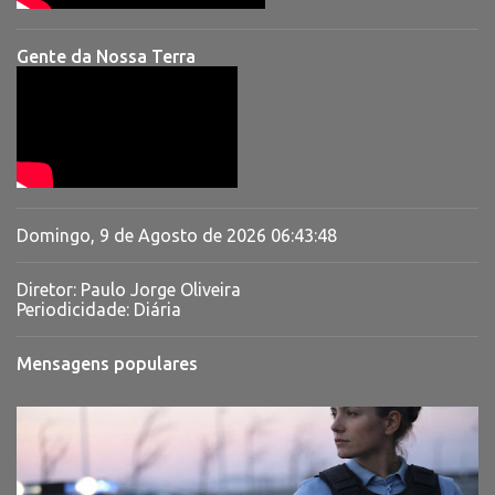
Gente da Nossa Terra
Domingo, 9 de Agosto de 2026
06:43:49
Diretor: Paulo Jorge Oliveira
Periodicidade: Diária
Mensagens populares