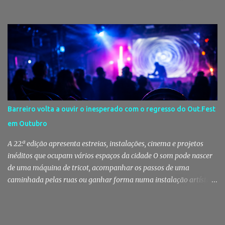
Salinas, sete dias onde tradição, cultura, fé e convívio se encontram
num dos maiores símbolos da identidade ribatejana. Toy,
Fernando Correia Marques e Luís Sequeira lideram o cartaz
musical, mas são o campino, o salineiro, o forcado e a ligação ao
Tejo que continuam a dar alma a uma celebração que atravessa
gerações e faz da vila um dos destinos mais emblemáticos do
verão português. Aposento do Barrete Verde continua a fazer
acontecer a Festa Há um momento em que Alcochete deixa de
viver apenas junto ao rio para passar a viver com o rio. A partir
Barreiro volta a ouvir o inesperado com o regresso do Out.Fest
daí, o som das ruas muda, as varandas enchem-se de verde, o
em Outubro
cheiro da sardinha assada mistura-se com a brisa do estuário e
milhares de pessoas regressam à vila para celebrar aqu...
A 22.ª edição apresenta estreias, instalações, cinema e projetos
inéditos que ocupam vários espaços da cidade O som pode nascer
de uma máquina de tricot, acompanhar os passos de uma
caminhada pelas ruas ou ganhar forma numa instalação artística.
No Out.Fest, a música raramente se limita a um palco. Espalha-se
pela cidade, ocupa espaços improváveis e desafia quem a escuta a
descobrir novas formas de ouvir. Entre 1 e 4 de Outubro, o Barreiro