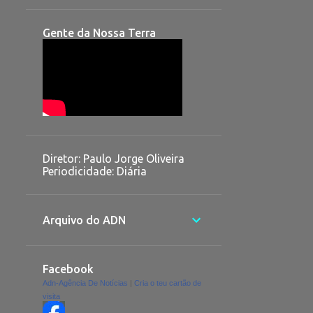
Gente da Nossa Terra
Diretor: Paulo Jorge Oliveira
Periodicidade: Diária
Arquivo do ADN
Facebook
Adn-Agência De Notícias
|
Cria o teu cartão de
visita