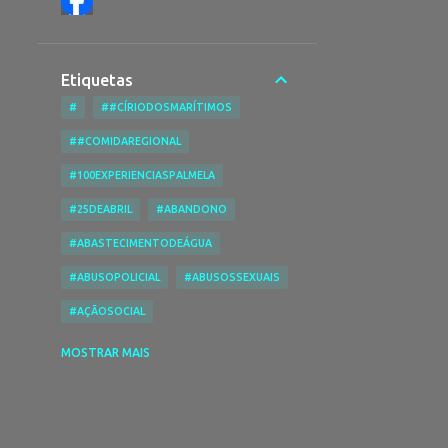
Etiquetas
#
##CÍRIODOSMARÍTIMOS
##COMIDAREGIONAL
#100EXPERIENCIASPALMELA
#25DEABRIL
#ABANDONO
#ABASTECIMENTODEÁGUA
#ABUSOPOLICIAL
#ABUSOSSEXUAIS
#AÇÃOSOCIAL
#ACESSIBILIDADENASPRAIAS
MOSTRAR MAIS
#ACESSIBILIDADES
#ACIDENTE
#ACIDENTEDE TRABALHO
#ACIDENTESRODOVIÁRIOS