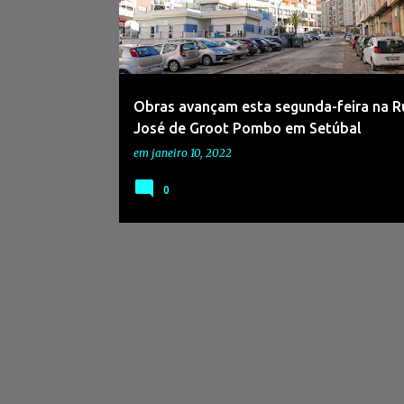
s
a
g
e
Obras avançam esta segunda-feira na R
n
José de Groot Pombo em Setúbal
s
em
janeiro 10, 2022
0