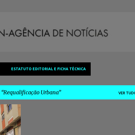
Avançar para o conteúdo principal
ESTATUTO EDITORIAL E FICHA TÉCNICA
a
Requalificação Urbana
VER TUD
ÚBAL
+