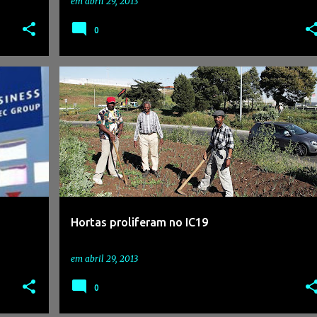
em
abril 29, 2013
0
Hortas proliferam no IC19
em
abril 29, 2013
0