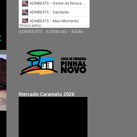
ADNBEATS
ADNBeats - Rádio
·
Mercado Caramelo 2026