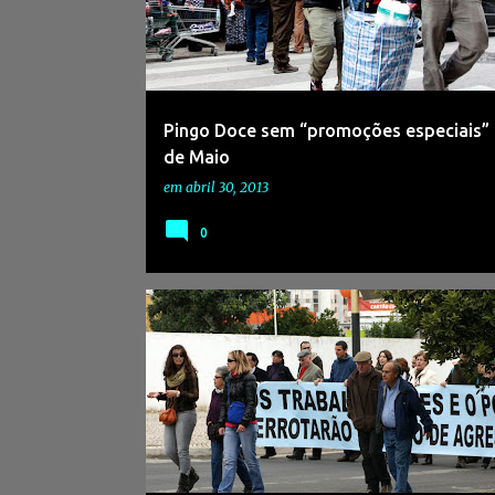
s
a
g
e
Pingo Doce sem “promoções especiais” 
n
de Maio
s
em
abril 30, 2013
0