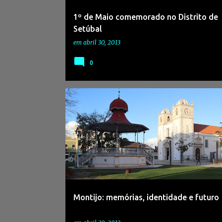
1º de Maio comemorado no Distrito de
Setúbal
em
abril 30, 2013
0
Montijo: memórias, identidade e futuro