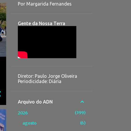
Por Margarida Fernandes
Gente da Nossa Terra
Diretor: Paulo Jorge Oliveira
Periodicidade: Diária
Arquivo do ADN
399
2026
6
agosto