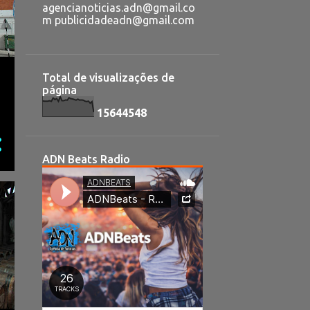
agencianoticias.adn@gmail.co
m publicidadeadn@gmail.com
Total de visualizações de
página
1
5
6
4
4
5
4
8
ADN Beats Radio