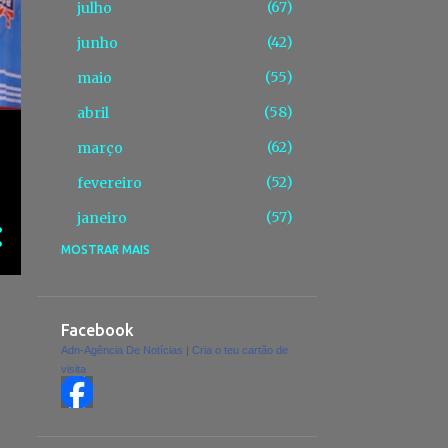
67
julho
42
junho
55
maio
58
abril
62
março
52
fevereiro
57
janeiro
MOSTRAR MAIS
675
2025
43
dezembro
63
novembro
Facebook
Adn-Agência De Notícias
|
Cria o teu cartão de
67
outubro
visita
59
setembro
41
agosto