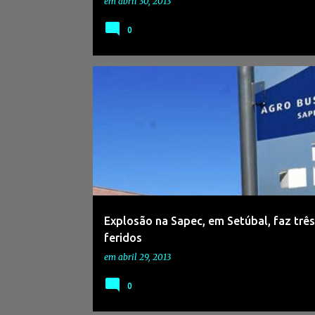
em
abril 30, 2013
0
Explosão na Sapec, em Setúbal, faz três
feridos
em
abril 29, 2013
0