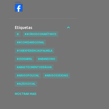
visita
Etiquetas
#
##CÍRIODOSMARÍTIMOS
##COMIDAREGIONAL
#100EXPERIENCIASPALMELA
#25DEABRIL
#ABANDONO
#ABASTECIMENTODEÁGUA
#ABUSOPOLICIAL
#ABUSOSSEXUAIS
#AÇÃOSOCIAL
#ACESSIBILIDADENASPRAIAS
MOSTRAR MAIS
#ACESSIBILIDADES
#ACIDENTE
#ACIDENTEDE TRABALHO