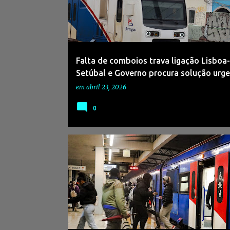
s
a
g
e
Falta de comboios trava ligação Lisboa-
n
Setúbal e Governo procura solução urg
s
em
abril 23, 2026
0
#CORROIOS
#FERTAGUS
#FOGUETEIRO