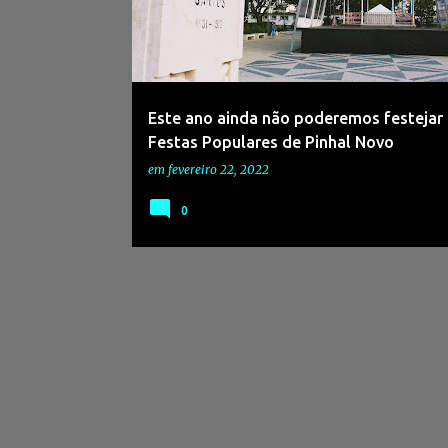
s
a
g
e
Este ano ainda não poderemos festejar 
n
Festas Populares de Pinhal Novo
s
em
fevereiro 22, 2022
0