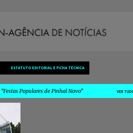
Avançar para o conteúdo principal
ESTATUTO EDITORIAL E FICHA TÉCNICA
a
Festas Populares de Pinhal Novo
VER TUD
 NOVO
+