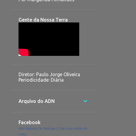
Gente da Nossa Terra
Diretor: Paulo Jorge Oliveira
Periodicidade: Diária
Arquivo do ADN
Facebook
Adn-Agência De Notícias
|
Cria o teu cartão de
visita