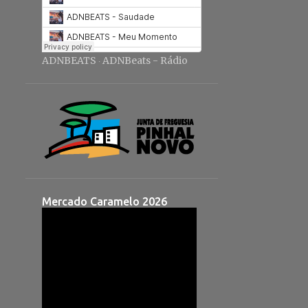
ADNBEATS
ADNBeats - Rádio
·
Mercado Caramelo 2026