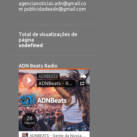
agencianoticias.adn@gmail.co
m publicidadeadn@gmail.com
Total de visualizações de
página
u
n
d
e
f
n
e
d
ADN Beats Radio