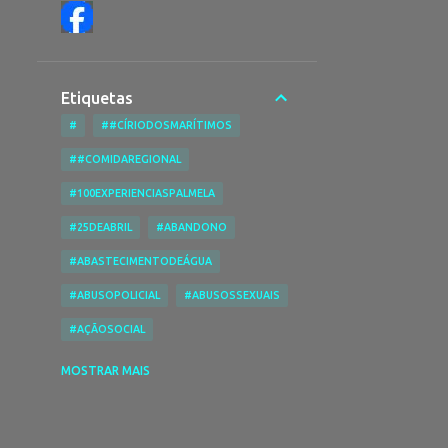
Etiquetas
#
##CÍRIODOSMARÍTIMOS
##COMIDAREGIONAL
#100EXPERIENCIASPALMELA
#25DEABRIL
#ABANDONO
#ABASTECIMENTODEÁGUA
#ABUSOPOLICIAL
#ABUSOSSEXUAIS
#AÇÃOSOCIAL
#ACESSIBILIDADENASPRAIAS
MOSTRAR MAIS
#ACESSIBILIDADES
#ACIDENTE
#ACIDENTEDE TRABALHO