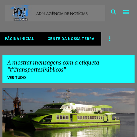
Avançar para o conteúdo principal
PÁGINA INICIAL
GENTE DA NOSSA TERRA
A mostrar mensagens com a etiqueta
#TransportesPúblicos
VER TUDO
M
e
n
s
a