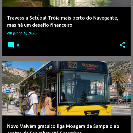
g
e
Travessia Setúbal-Tróia mais perto do Navegante,
n
mas há um desafio financeiro
s
em
junho 17, 2026
0
Novo Vaivém gratuito liga Moagem de Sampaio ao