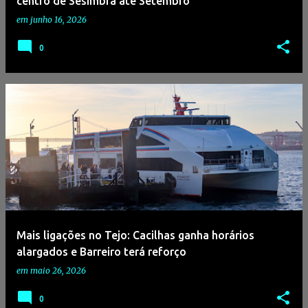
centro de Sesimbra até Setembro
em
junho 16, 2026
0
Mais ligações no Tejo: Cacilhas ganha horários
alargados e Barreiro terá reforço
em
maio 26, 2026
0