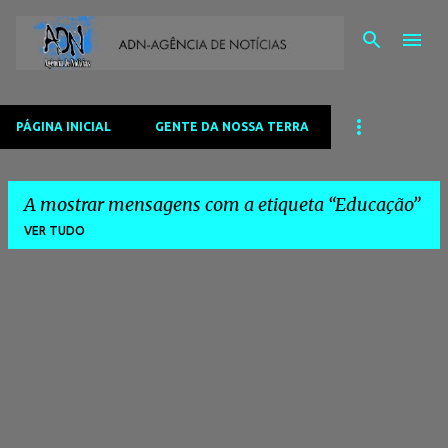
Avançar para o conteúdo principal
PÁGINA INICIAL
GENTE DA NOSSA TERRA
A mostrar mensagens com a etiqueta
Educação
VER TUDO