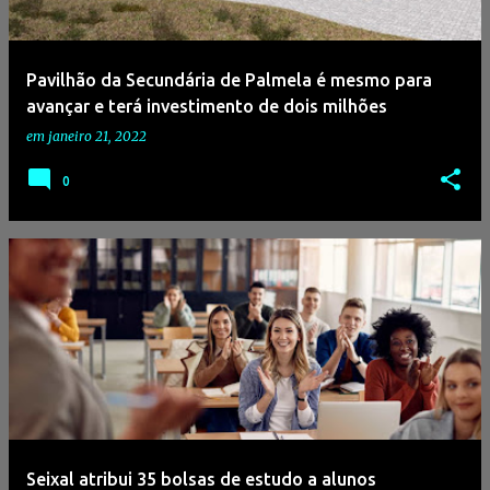
g
e
Pavilhão da Secundária de Palmela é mesmo para
n
avançar e terá investimento de dois milhões
s
em
janeiro 21, 2022
0
Seixal atribui 35 bolsas de estudo a alunos