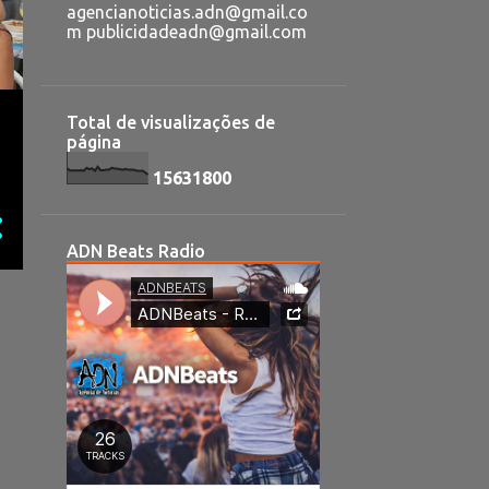
agencianoticias.adn@gmail.co
m publicidadeadn@gmail.com
Total de visualizações de
página
1
5
6
3
1
8
0
0
ADN Beats Radio