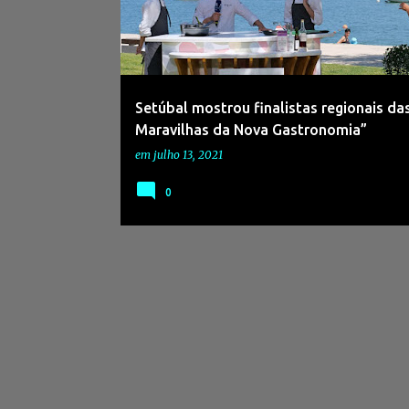
s
a
g
e
Setúbal mostrou finalistas regionais das
n
Maravilhas da Nova Gastronomia”
s
em
julho 13, 2021
0