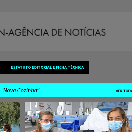
Avançar para o conteúdo principal
ESTATUTO EDITORIAL E FICHA TÉCNICA
a
Nova Cozinha
VER TUD
OMIA
ECONOMIA LOCAL
GASTRONOMIA
NOVA COZINHA
+
SARDINHA
SETÚBAL
TURISMO
+