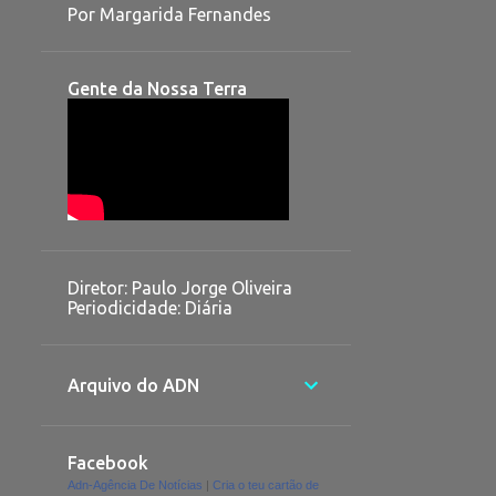
Por Margarida Fernandes
Gente da Nossa Terra
Diretor: Paulo Jorge Oliveira
Periodicidade: Diária
Arquivo do ADN
Facebook
Adn-Agência De Notícias
|
Cria o teu cartão de