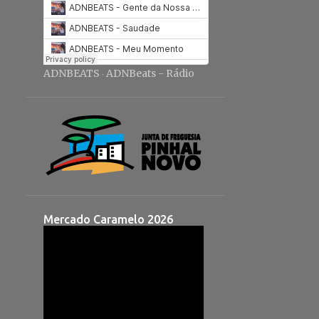
ADNBEATS
ADNBeats - Rádio
·
Mercado Caramelo 2026