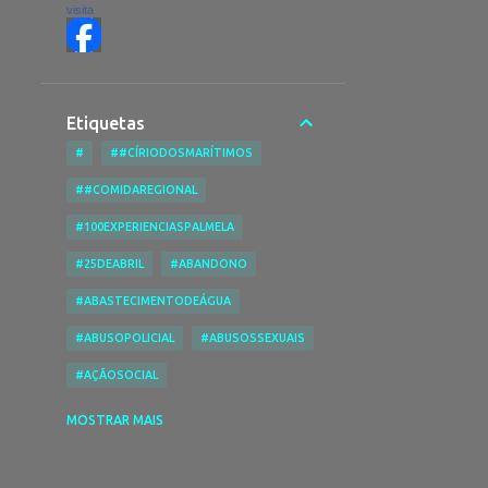
visita
Etiquetas
#
##CÍRIODOSMARÍTIMOS
##COMIDAREGIONAL
#100EXPERIENCIASPALMELA
#25DEABRIL
#ABANDONO
#ABASTECIMENTODEÁGUA
#ABUSOPOLICIAL
#ABUSOSSEXUAIS
#AÇÃOSOCIAL
#ACESSIBILIDADENASPRAIAS
MOSTRAR MAIS
#ACESSIBILIDADES
#ACIDENTE
#ACIDENTEDE TRABALHO