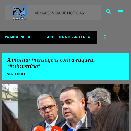
Avançar para o conteúdo principal
PÁGINA INICIAL
GENTE DA NOSSA TERRA
A mostrar mensagens com a etiqueta
#Obstetrícia
VER TUDO
M
e
n
s
a