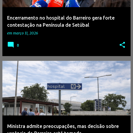
g
e
Encerramento no hospital do Barreiro gera forte
n
contestação na Península de Setúbal
s
em
março 11, 2026
0
Ministra admite preocupações, mas decisão sobre