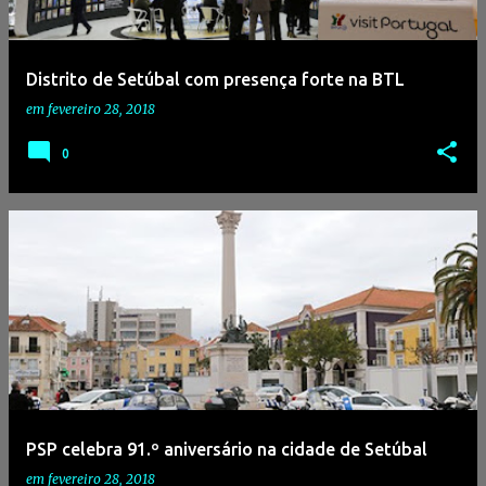
g
e
Distrito de Setúbal com presença forte na BTL
n
em
fevereiro 28, 2018
s
0
PSP celebra 91.º aniversário na cidade de Setúbal
em
fevereiro 28, 2018