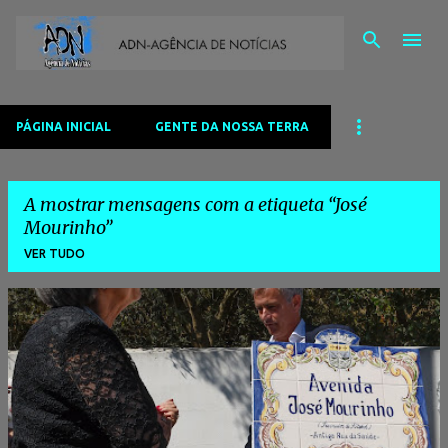
Avançar para o conteúdo principal
PÁGINA INICIAL
GENTE DA NOSSA TERRA
A mostrar mensagens com a etiqueta
José
Mourinho
VER TUDO
M
e
n
s
a