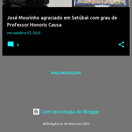
g
e
José Mourinho agraciado em Setúbal com grau de
n
Professor Honoris Causa
s
em
outubro 07, 2021
0
MAIS MENSAGENS
Com tecnologia do Blogger
ADN-Agência de Notícias 2025