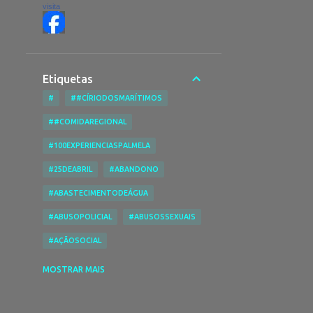
visita
Etiquetas
#
##CÍRIODOSMARÍTIMOS
##COMIDAREGIONAL
#100EXPERIENCIASPALMELA
#25DEABRIL
#ABANDONO
#ABASTECIMENTODEÁGUA
#ABUSOPOLICIAL
#ABUSOSSEXUAIS
#AÇÃOSOCIAL
#ACESSIBILIDADENASPRAIAS
MOSTRAR MAIS
#ACESSIBILIDADES
#ACIDENTE
#ACIDENTEDE TRABALHO