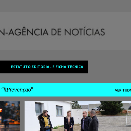
Avançar para o conteúdo principal
ESTATUTO EDITORIAL E FICHA TÉCNICA
a
#Prevenção
VER TUD
+
3
#COMÉRCIOLOCALSEGURO
#COMUNIDADESEGURA
+
5