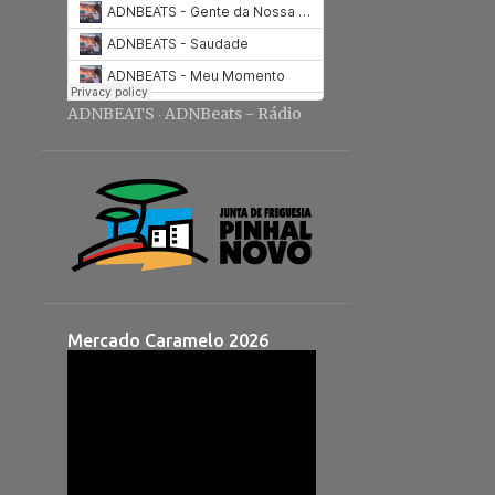
ADNBEATS
ADNBeats - Rádio
·
Mercado Caramelo 2026