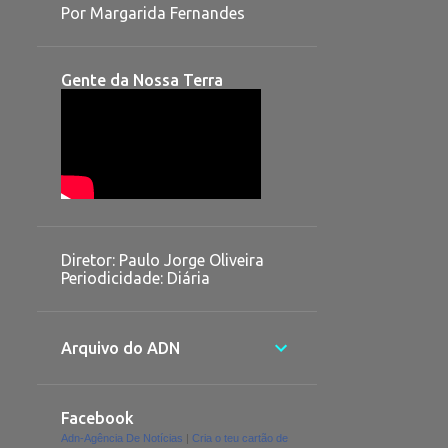
Por Margarida Fernandes
Gente da Nossa Terra
Diretor: Paulo Jorge Oliveira
Periodicidade: Diária
Arquivo do ADN
Facebook
Adn-Agência De Notícias
|
Cria o teu cartão de