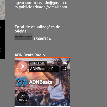
agencianoticias.adn@gmail.co
m publicidadeadn@gmail.com
Total de visualizações de
P
página
1
5
6
8
0
7
2
4
ADN Beats Radio