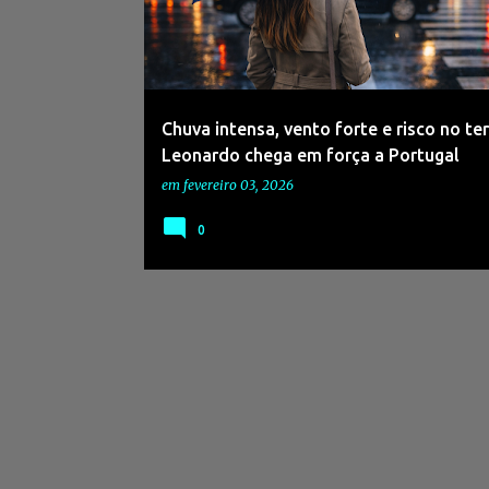
s
a
g
e
Chuva intensa, vento forte e risco no te
n
Leonardo chega em força a Portugal
s
em
fevereiro 03, 2026
0