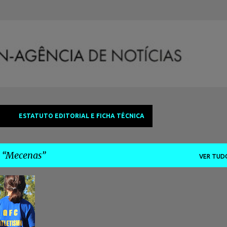
Avançar para o conteúdo principal
ESTATUTO EDITORIAL E FICHA TÉCNICA
a
Mecenas
VER TUD
A
+