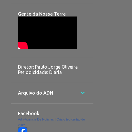
Gente da Nossa Terra
Diretor: Paulo Jorge Oliveira
Periodicidade: Diária
Arquivo do ADN
Facebook
Adn-Agência De Notícias
|
Cria o teu cartão de
visita