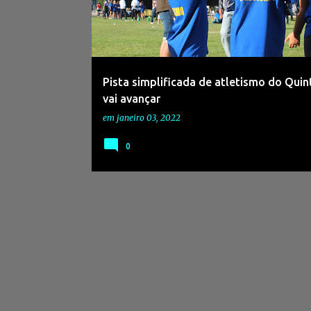
s
a
g
e
Pista simplificada de atletismo do Quin
n
vai avançar
s
em
janeiro 03, 2022
0