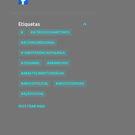
Etiquetas
#
##CÍRIODOSMARÍTIMOS
##COMIDAREGIONAL
#100EXPERIENCIASPALMELA
#25DEABRIL
#ABANDONO
#ABASTECIMENTODEÁGUA
#ABUSOPOLICIAL
#ABUSOSSEXUAIS
#AÇÃOSOCIAL
#ACESSIBILIDADENASPRAIAS
MOSTRAR MAIS
#ACESSIBILIDADES
#ACIDENTE
#ACIDENTEDE TRABALHO
#ACIDENTESRODOVIÁRIOS