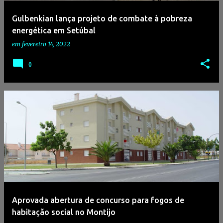
e
Gulbenkian lança projeto de combate à pobreza
n
energética em Setúbal
s
em
fevereiro 14, 2022
0
Aprovada abertura de concurso para fogos de
habitação social no Montijo