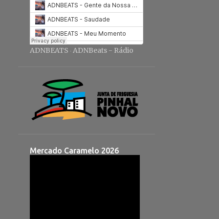
ADNBEATS
ADNBeats - Rádio
·
Mercado Caramelo 2026