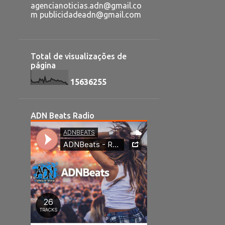
agencianoticias.adn@gmail.co
m publicidadeadn@gmail.com
Total de visualizações de
página
1
5
6
3
6
2
5
5
ADN Beats Radio