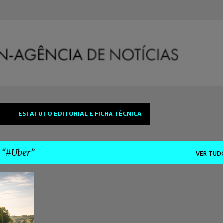
Avançar para o conteúdo principal
ESTATUTO EDITORIAL E FICHA TÉCNICA
a
#Uber
VER TUD
+
7