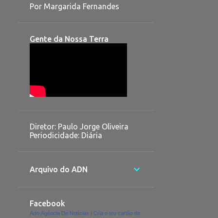
Por Margarida Fernandes
Gente da Nossa Terra
Diretor: Paulo Jorge Oliveira
Periodicidade: Diária
Arquivo do ADN
Facebook
Adn-Agência De Notícias
|
Cria o teu cartão de