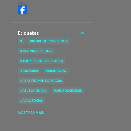
visita
Etiquetas
#
##CÍRIODOSMARÍTIMOS
##COMIDAREGIONAL
#100EXPERIENCIASPALMELA
#25DEABRIL
#ABANDONO
#ABASTECIMENTODEÁGUA
#ABUSOPOLICIAL
#ABUSOSSEXUAIS
#AÇÃOSOCIAL
#ACESSIBILIDADENASPRAIAS
MOSTRAR MAIS
#ACESSIBILIDADES
#ACIDENTE
#ACIDENTEDE TRABALHO