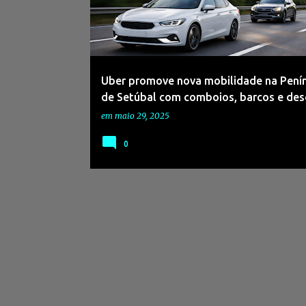
s
a
g
e
Uber promove nova mobilidade na Pení
n
de Setúbal com comboios, barcos e de
s
em
maio 29, 2025
0