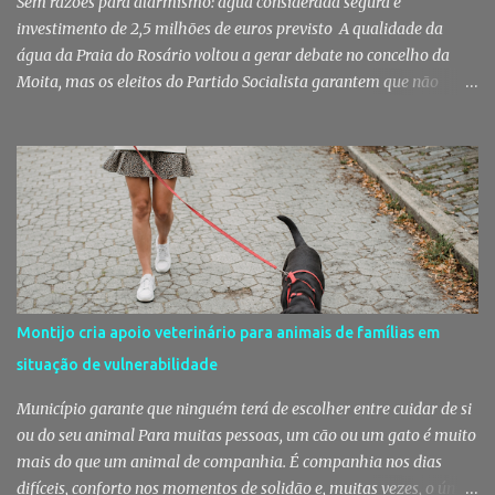
Sem razões para alarmismo: água considerada segura e
de Setúbal desta...
investimento de 2,5 milhões de euros previsto A qualidade da
água da Praia do Rosário voltou a gerar debate no concelho da
Moita, mas os eleitos do Partido Socialista garantem que não
existem razões para alarmismo. Com base nas análises
laboratoriais mais recentes, defendem que a água mantém uma
classificação de "Qualidade Aceitável", - posição validada pela a
Agência Portuguesa do Ambiente a 29 de Julho - acusam
algumas informações de criarem preocupações injustificadas e
reforçam que a valorização daquele espaço passa por um
investimento de cerca de 2,5 milhões de euros previsto pela
Câmara Municipal. A praia é um dos espaços naturais mais
emblemáticos da Moita A reação surge depois de terem sido
Montijo cria apoio veterinário para animais de famílias em
divulgadas informações que levantaram dúvidas sobre as
situação de vulnerabilidade
condições da Praia do Rosário, levando os eleitos do Partido
Socialista na Câmara Municipal e Assembleia Municipal da Moita,
Município garante que ninguém terá de escolher entre cuidar de si
bem como na União das Freguesias de Gaio-R...
ou do seu animal Para muitas pessoas, um cão ou um gato é muito
mais do que um animal de companhia. É companhia nos dias
difíceis, conforto nos momentos de solidão e, muitas vezes, o único