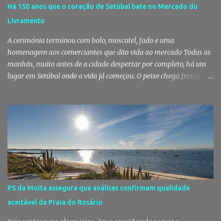
gerações, um momento de reencontro entre amigos e famílias,
Há 150 anos que o coração de Setúbal bate no Mercado do
mas também o reflexo daquilo que distingue o Pinhal Novo: a
Livramento
capacidade de transformar uma ideia simples numa tradição que
mobiliza milhares de pessoas. Todos os anos, quando ch...
A cerimónia terminou com bolo, moscatel, fado e uma
homenagem aos comerciantes que dão vida ao mercado Todas as
manhãs, muito antes de a cidade despertar por completo, há um
lugar em Setúbal onde a vida já começou. O peixe chega fresco, os
pregões cruzam-se entre bancas, os clientes cumprimentam quem
conhecem há décadas e os aromas do mar misturam-se com os da
fruta, das ervas e do pão acabado de cozer. Há 150 anos que esta
rotina se repete no Mercado do Livramento, um espaço que
continua a ser muito mais do que um mercado: é um dos maiores
símbolos da identidade setubalense. Mercado celebrou 150 anos
no último dia de Julho Foi considerado pela revista norte-
americana USA Today um dos melhores mercados de peixe do
mundo. Mas, para os setubalenses, o Mercado do Livramento vale
PS da Moita assegura que análises confirmam qualidade
muito mais do que qualquer distinção internacional. O Mercado do
aceitável da Praia do Rosário
Livramento assinalou, no dia 31 de Julho, os 150 anos de existência
com uma cerimónia comemorativa na qual a Câmara Municipal