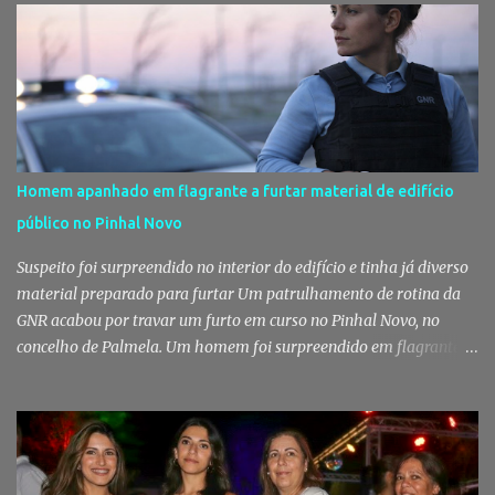
Homem apanhado em flagrante a furtar material de edifício
público no Pinhal Novo
Suspeito foi surpreendido no interior do edifício e tinha já diverso
material preparado para furtar Um patrulhamento de rotina da
GNR acabou por travar um furto em curso no Pinhal Novo, no
concelho de Palmela. Um homem foi surpreendido em flagrante
delito no interior de um edifício público quando alegadamente se
preparava para retirar diverso material, acabando detido pelos
militares da Guarda. Patrulhamento da GNR termina com
detenção por furto A detenção ocorreu no dia 4 de Agosto, - mas
divulgada só nesta quinta-feira - numa ação desenvolvida pelo