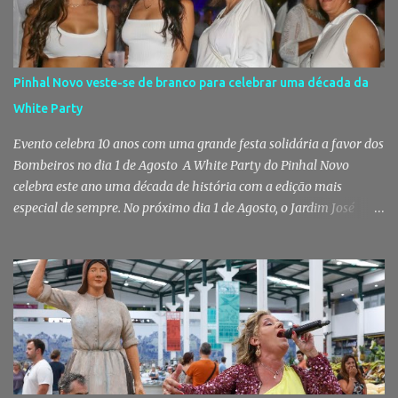
Posto Territorial de Pinhal Novo. Segundo a GNR, "no âmbito de
uma ação de patrulhamento, os militares da Guarda detetaram
uma viatura estacionada num local referenciado pela prática de
furtos e pelo consumo de estupefacientes", circunstância que
Pinhal Novo veste-se de branco para celebrar uma década da
motivou a realização de diligências policiais. Foi no decorrer
White Party
dessas ações que os militares localizaram um suspeito no interior
de um edifício público. Apanhado em flagrante De ...
Evento celebra 10 anos com uma grande festa solidária a favor dos
Bombeiros no dia 1 de Agosto A White Party do Pinhal Novo
celebra este ano uma década de história com a edição mais
especial de sempre. No próximo dia 1 de Agosto, o Jardim José
Maria dos Santos volta a vestir-se de branco para receber milhares
de pessoas numa noite de música, reencontros e solidariedade, em
que parte das receitas reverterá para a Associação Humanitária
dos Bombeiros Voluntários do Pinhal Novo, reforçando o espírito
comunitário que sempre distinguiu este evento. O branco é a cor
essencial da festa de 1 de Agosto no Pinhal Novo 10 anos depois da
primeira edição, a White Party continua a ser muito mais do que
uma pista de dança ao ar livre. É um ponto de encontro entre