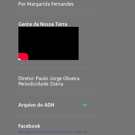
Por Margarida Fernandes
Gente da Nossa Terra
Diretor: Paulo Jorge Oliveira
Periodicidade: Diária
Arquivo do ADN
Facebook
Adn-Agência De Notícias
|
Cria o teu cartão de