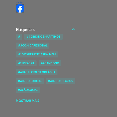
visita
Etiquetas
#
##CÍRIODOSMARÍTIMOS
##COMIDAREGIONAL
#100EXPERIENCIASPALMELA
#25DEABRIL
#ABANDONO
#ABASTECIMENTODEÁGUA
#ABUSOPOLICIAL
#ABUSOSSEXUAIS
#AÇÃOSOCIAL
#ACESSIBILIDADENASPRAIAS
MOSTRAR MAIS
#ACESSIBILIDADES
#ACIDENTE
#ACIDENTEDE TRABALHO