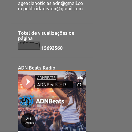
agencianoticias.adn@gmail.co
m publicidadeadn@gmail.com
Total de visualizações de
página
1
5
6
9
2
5
6
0
ADN Beats Radio