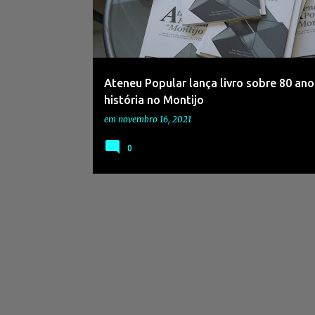
s
a
g
e
Ateneu Popular lança livro sobre 80 ano
n
história no Montijo
s
em
novembro 16, 2021
0