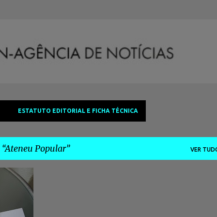
Avançar para o conteúdo principal
ESTATUTO EDITORIAL E FICHA TÉCNICA
a
Ateneu Popular
VER TUD
+