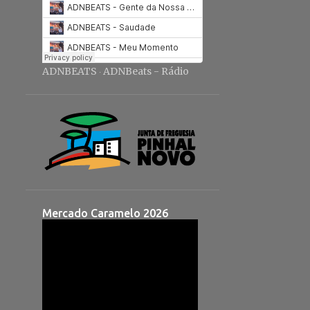
ADNBEATS
ADNBeats - Rádio
·
Mercado Caramelo 2026