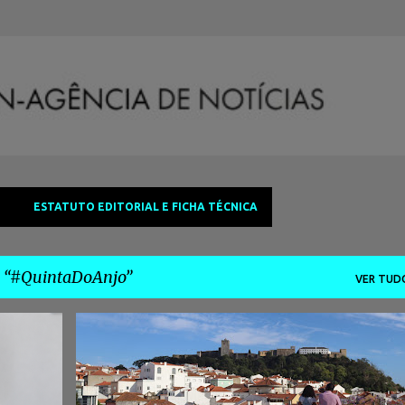
Avançar para o conteúdo principal
ESTATUTO EDITORIAL E FICHA TÉCNICA
a
#QuintaDoAnjo
VER TUD
+
7
#ADNAGÊNCIADENOTÍCIAS
#ANATERESAVICENTE
+
5