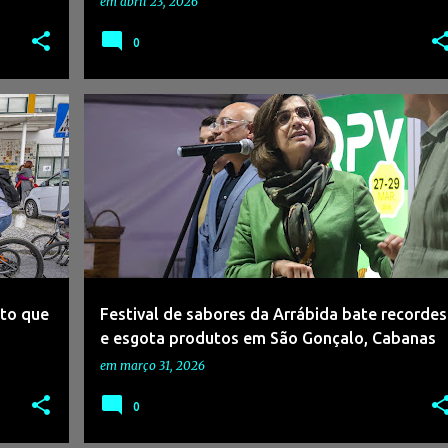
em
abril 23, 2026
0
+
5
#ADNAGÊNCIADENOTÍCIAS
#EVENTOSMARGEMSUL
+
3
eto que
Festival de sabores da Arrábida bate recordes
e esgota produtos em São Gonçalo, Cabanas
em
março 31, 2026
0