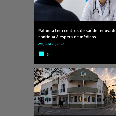
s
a
g
e
Palmela tem centros de saúde renovad
n
continua à espera de médicos
s
em
julho 29, 2026
0
#ADNAGÊNCIADENOTÍCIAS
#AUTARQUIAS