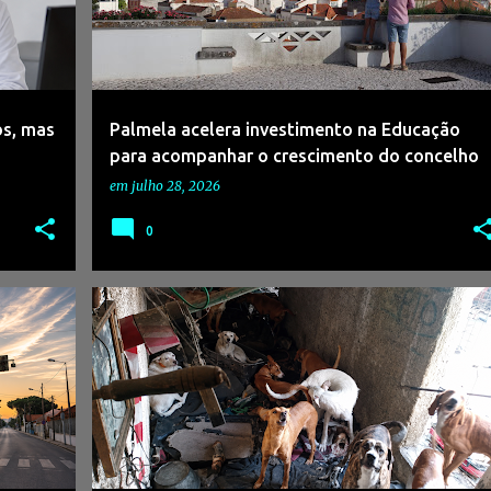
os, mas
Palmela acelera investimento na Educação
para acompanhar o crescimento do concelho
em
julho 28, 2026
0
+
1
#ADNAGÊNCIADENOTÍCIAS
#CRIME
+
5