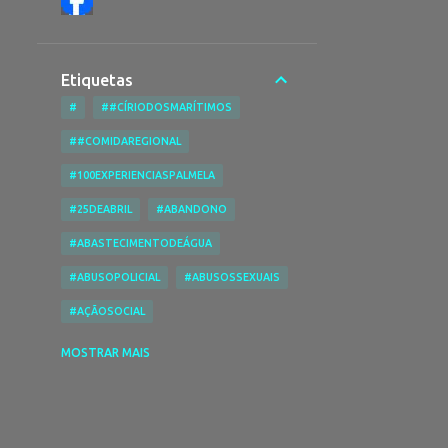
Etiquetas
#
##CÍRIODOSMARÍTIMOS
##COMIDAREGIONAL
#100EXPERIENCIASPALMELA
#25DEABRIL
#ABANDONO
#ABASTECIMENTODEÁGUA
#ABUSOPOLICIAL
#ABUSOSSEXUAIS
#AÇÃOSOCIAL
#ACESSIBILIDADENASPRAIAS
MOSTRAR MAIS
#ACESSIBILIDADES
#ACIDENTE
#ACIDENTEDE TRABALHO
#ACIDENTESRODOVIÁRIOS