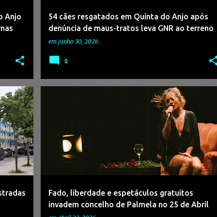
o Anjo
54 cães resgatados em Quinta do Anjo após
rnas
denúncia de maus-tratos leva GNR ao terreno
em
junho 30, 2026
0
+
2
#25DEABRIL
#ADNAGÊNCIADENOTÍCIAS
+
7
stradas
Fado, liberdade e espetáculos gratuitos
invadem concelho de Palmela no 25 de Abril