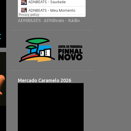
ADNBEATS
ADNBeats - Rádio
·
Mercado Caramelo 2026