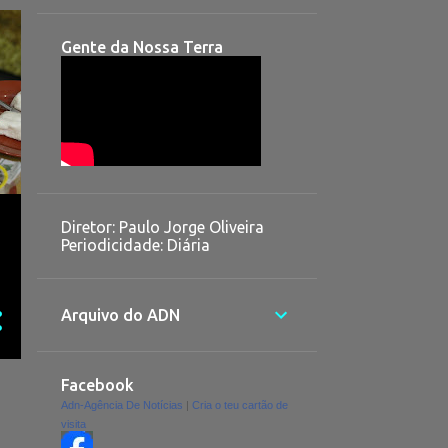
Gente da Nossa Terra
Diretor: Paulo Jorge Oliveira
Periodicidade: Diária
Arquivo do ADN
Facebook
Adn-Agência De Notícias
|
Cria o teu cartão de
visita