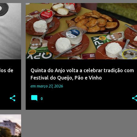
+
4
#ADNAGÊNCIADENOTÍCIAS
+
5
dos de
Quinta do Anjo volta a celebrar tradição com
Festival do Queijo, Pão e Vinho
em
março 27, 2026
0
+
2