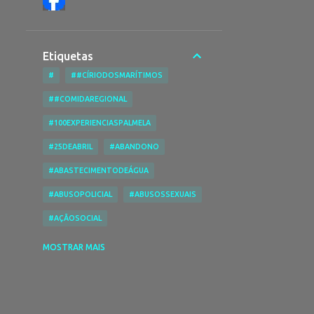
Etiquetas
#
##CÍRIODOSMARÍTIMOS
##COMIDAREGIONAL
#100EXPERIENCIASPALMELA
#25DEABRIL
#ABANDONO
#ABASTECIMENTODEÁGUA
#ABUSOPOLICIAL
#ABUSOSSEXUAIS
#AÇÃOSOCIAL
#ACESSIBILIDADENASPRAIAS
MOSTRAR MAIS
#ACESSIBILIDADES
#ACIDENTE
#ACIDENTEDE TRABALHO
#ACIDENTESRODOVIÁRIOS