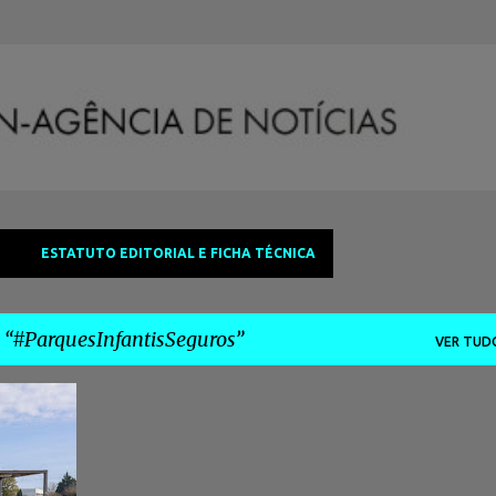
Avançar para o conteúdo principal
ESTATUTO EDITORIAL E FICHA TÉCNICA
a
#ParquesInfantisSeguros
VER TUD
+
3