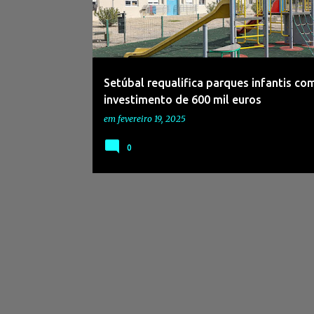
s
a
g
e
Setúbal requalifica parques infantis co
n
investimento de 600 mil euros
s
em
fevereiro 19, 2025
0