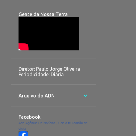
Gente da Nossa Terra
Diretor: Paulo Jorge Oliveira
Periodicidade: Diária
Arquivo do ADN
Facebook
Adn-Agência De Notícias
|
Cria o teu cartão de
visita