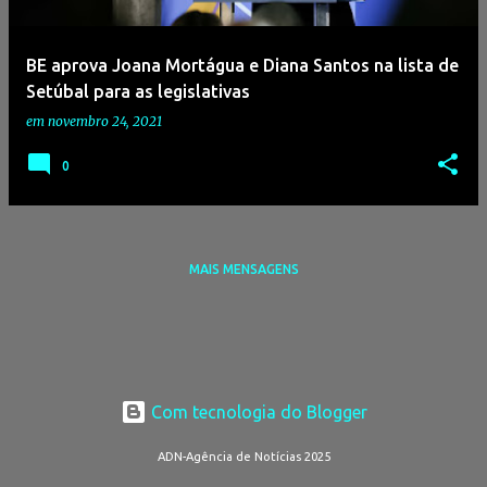
g
e
BE aprova Joana Mortágua e Diana Santos na lista de
n
Setúbal para as legislativas
s
em
novembro 24, 2021
0
MAIS MENSAGENS
Com tecnologia do Blogger
ADN-Agência de Notícias 2025