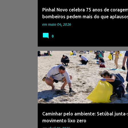
Pinhal Novo celebra 75 anos de coragem
bombeiros pedem mais do que aplauso
em
maio 04, 2026
0
#AMBIENTE
#CIDADEPARATODOS
#LIXO
#P
#SETÚBAL
#SUSTENTABILIDADE
#VOLUNTARIADO
Caminhar pelo ambiente: Setúbal junta-
movimento lixo zero