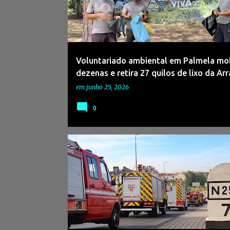
s
a
g
e
Voluntariado ambiental em Palmela mob
n
dezenas e retira 27 quilos de lixo da Ar
s
em
junho 25, 2026
0
#ADNAGÊNCIADENOTÍCIAS
#BOMBEIROS