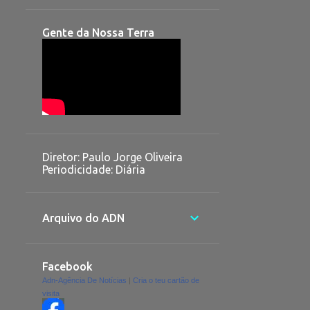
Gente da Nossa Terra
Diretor: Paulo Jorge Oliveira
Periodicidade: Diária
Arquivo do ADN
Facebook
Adn-Agência De Notícias
|
Cria o teu cartão de
visita