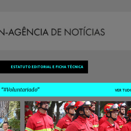
Avançar para o conteúdo principal
ESTATUTO EDITORIAL E FICHA TÉCNICA
a
#Voluntariado
VER TUD
+
4
#ADNAGÊNCIADENOTÍCIAS
#ÁGUASDEMOURA
+
3