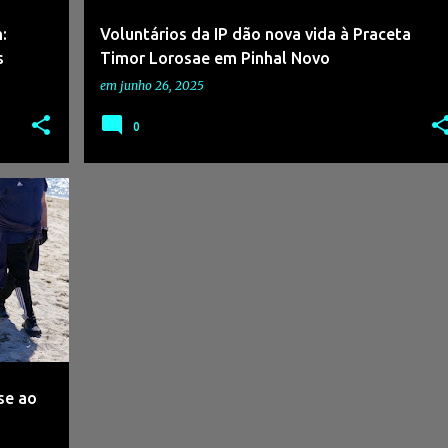
:
Voluntários da IP dão nova vida à Praceta
s
Timor Lorosae em Pinhal Novo
em
junho 26, 2025
0
RAIAS
+
se ao