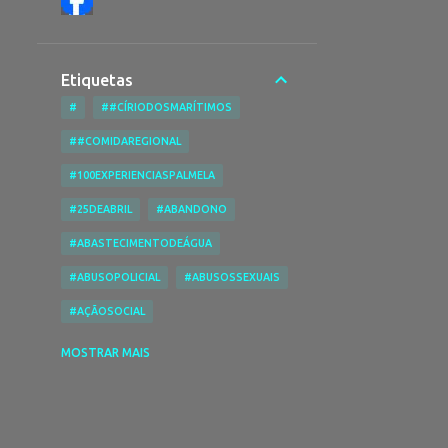
Etiquetas
#
##CÍRIODOSMARÍTIMOS
##COMIDAREGIONAL
#100EXPERIENCIASPALMELA
#25DEABRIL
#ABANDONO
#ABASTECIMENTODEÁGUA
#ABUSOPOLICIAL
#ABUSOSSEXUAIS
#AÇÃOSOCIAL
#ACESSIBILIDADENASPRAIAS
MOSTRAR MAIS
#ACESSIBILIDADES
#ACIDENTE
#ACIDENTEDE TRABALHO
#ACIDENTESRODOVIÁRIOS