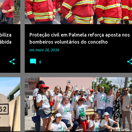
iliza
Proteção civil em Palmela reforça aposta nos
rábida
bombeiros voluntários do concelho
em
maio 28, 2026
0
+
2
#AMBIENTE
#CIDADEPARATODOS
#IP
+
1