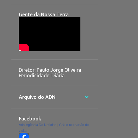
Gente da Nossa Terra
Diretor: Paulo Jorge Oliveira
Periodicidade: Diária
Arquivo do ADN
Facebook
Adn-Agência De Notícias
|
Cria o teu cartão de
visita