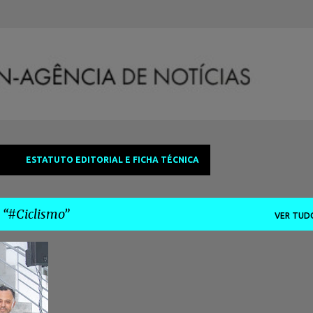
Avançar para o conteúdo principal
ESTATUTO EDITORIAL E FICHA TÉCNICA
a
#Ciclismo
VER TUD
ELA
+