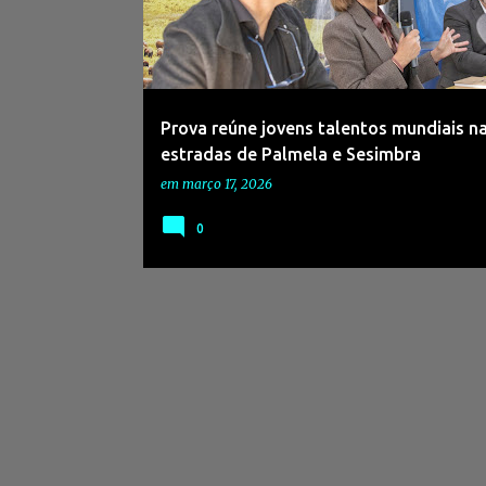
s
a
g
e
Prova reúne jovens talentos mundiais n
n
estradas de Palmela e Sesimbra
s
em
março 17, 2026
0