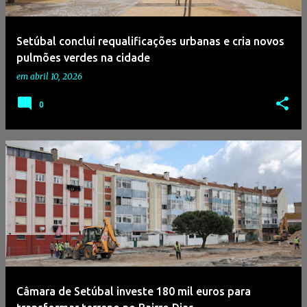
g
e
Setúbal conclui requalificações urbanas e cria novos
n
pulmões verdes na cidade
s
em
abril 10, 2026
0
Câmara de Setúbal investe 180 mil euros para