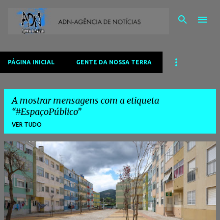
Avançar para o conteúdo principal
PÁGINA INICIAL
GENTE DA NOSSA TERRA
A mostrar mensagens com a etiqueta
#EspaçoPúblico
VER TUDO
M
e
n
s
a