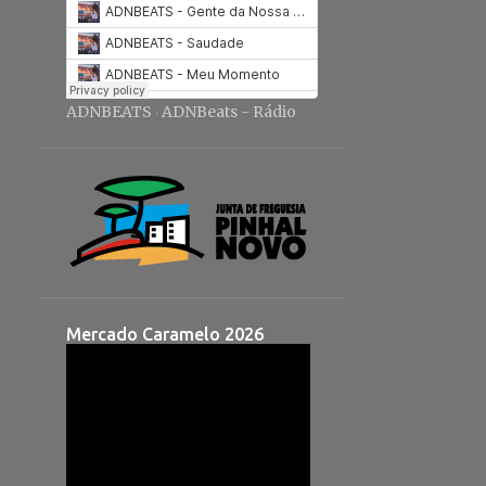
ADNBEATS
ADNBeats - Rádio
·
Mercado Caramelo 2026