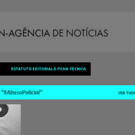
Avançar para o conteúdo principal
ESTATUTO EDITORIAL E FICHA TÉCNICA
a
#AbusoPolicial
VER TUD
+
4