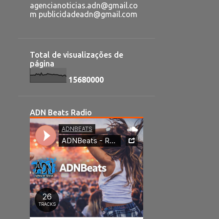
agencianoticias.adn@gmail.co
m publicidadeadn@gmail.com
Total de visualizações de
página
1
5
6
8
0
0
0
0
ADN Beats Radio