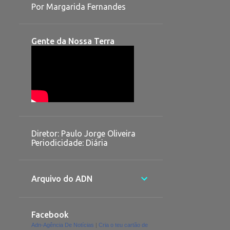
Por Margarida Fernandes
Gente da Nossa Terra
Diretor: Paulo Jorge Oliveira
Periodicidade: Diária
Arquivo do ADN
Facebook
Adn-Agência De Notícias
|
Cria o teu cartão de