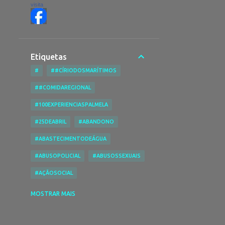
visita
Etiquetas
#
##CÍRIODOSMARÍTIMOS
##COMIDAREGIONAL
#100EXPERIENCIASPALMELA
#25DEABRIL
#ABANDONO
#ABASTECIMENTODEÁGUA
#ABUSOPOLICIAL
#ABUSOSSEXUAIS
#AÇÃOSOCIAL
#ACESSIBILIDADENASPRAIAS
MOSTRAR MAIS
#ACESSIBILIDADES
#ACIDENTE
#ACIDENTEDE TRABALHO