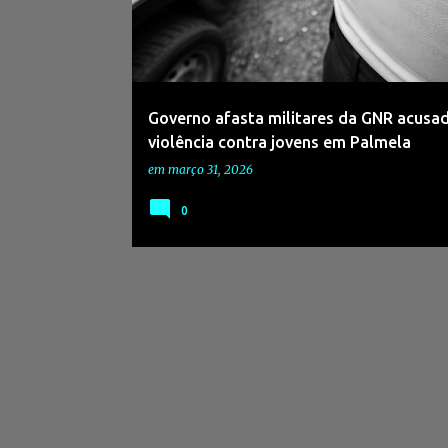
s
a
g
e
Governo afasta militares da GNR acusa
n
violência contra jovens em Palmela
s
em
março 31, 2026
0