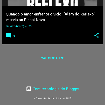
g
e
Quando o amor enfrenta o vício: “Além do Reflexo”
n
estreia no Pinhal Novo
s
em
outubro 17, 2025
0
MAIS MENSAGENS
Com tecnologia do Blogger
ADN-Agência de Notícias 2025