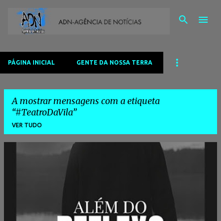
Avançar para o conteúdo principal
PÁGINA INICIAL
GENTE DA NOSSA TERRA
A mostrar mensagens com a etiqueta
#TeatroDaVila
VER TUDO
M
e
n
s
a