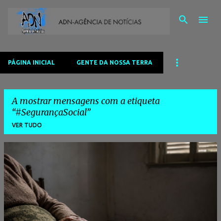
Avançar para o conteúdo principal
PÁGINA INICIAL
GENTE DA NOSSA TERRA
A mostrar mensagens com a etiqueta
#SegurançaSocial
VER TUDO
M
e
n
s
a