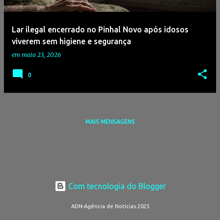
g
e
Lar ilegal encerrado no Pinhal Novo após idosos
n
viverem sem higiene e segurança
s
em
maio 23, 2026
0
MAIS MENSAGENS
Com tecnologia do Blogger
ADN-Agência de Notícias 2025