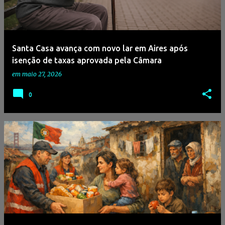
a
g
e
Santa Casa avança com novo lar em Aires após
n
isenção de taxas aprovada pela Câmara
s
em
maio 27, 2026
0