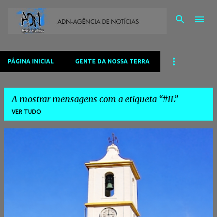
Avançar para o conteúdo principal
PÁGINA INICIAL
GENTE DA NOSSA TERRA
A mostrar mensagens com a etiqueta
#IL
VER TUDO
M
e
n
s
a
g