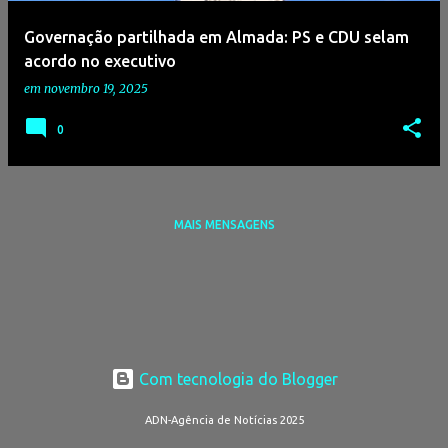
e
Governação partilhada em Almada: PS e CDU selam
n
acordo no executivo
s
em
novembro 19, 2025
0
MAIS MENSAGENS
Com tecnologia do Blogger
ADN-Agência de Notícias 2025