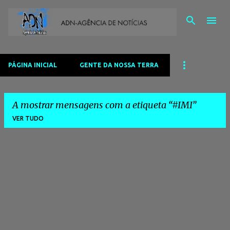
Avançar para o conteúdo principal
PÁGINA INICIAL
GENTE DA NOSSA TERRA
A mostrar mensagens com a etiqueta
#IMI
VER TUDO