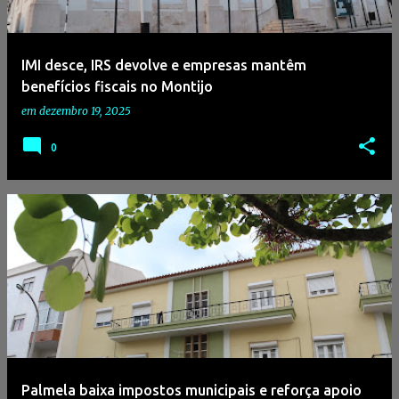
g
e
IMI desce, IRS devolve e empresas mantêm
n
benefícios fiscais no Montijo
s
em
dezembro 19, 2025
0
Palmela baixa impostos municipais e reforça apoio