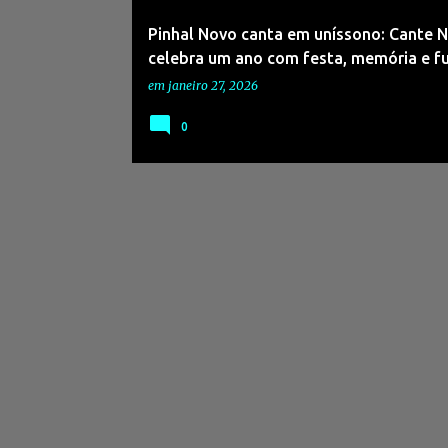
Pinhal Novo canta em uníssono: Cante 
celebra um ano com festa, memória e f
em
janeiro 27, 2026
0