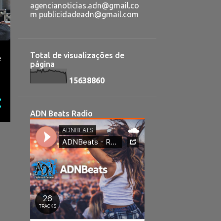
agencianoticias.adn@gmail.co
m publicidadeadn@gmail.com
Total de visualizações de
e
página
1
5
6
3
8
8
6
0
ADN Beats Radio