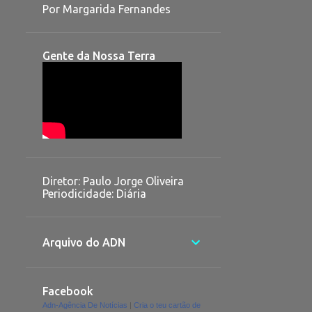
Por Margarida Fernandes
Gente da Nossa Terra
Diretor: Paulo Jorge Oliveira
Periodicidade: Diária
Arquivo do ADN
Facebook
Adn-Agência De Notícias
|
Cria o teu cartão de