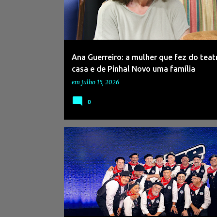
s
a
g
e
Ana Guerreiro: a mulher que fez do tea
n
casa e de Pinhal Novo uma família
s
em
julho 15, 2026
0
#AGENDACULTURAL2026
#ALENTEJO