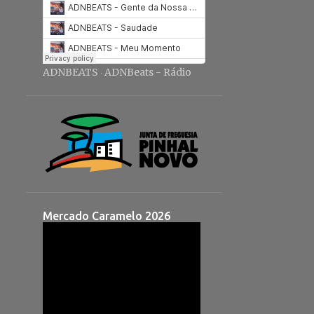
ADNBEATS
ADNBeats - Rádio
·
Mercado Caramelo 2026