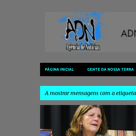
PÁGINA INICIAL
GENTE DA NOSSA TERRA
A mostrar mensagens com a etiquet
M
#ADNAGÊNCIADENOTÍCIAS
#ATA
#CULTURA
e
n