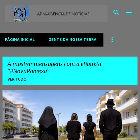
Avançar para o conteúdo principal
PÁGINA INICIAL
GENTE DA NOSSA TERRA
A mostrar mensagens com a etiqueta
#NovaPobreza
VER TUDO
M
e
n
s
a