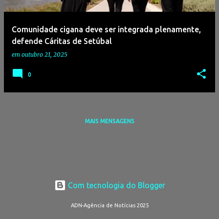
g
e
Comunidade cigana deve ser integrada plenamente,
n
defende Cáritas de Setúbal
s
em
outubro 21, 2025
0
MAIS MENSAGENS
Com tecnologia do Blogger
ADN-Agência de Notícias 2025