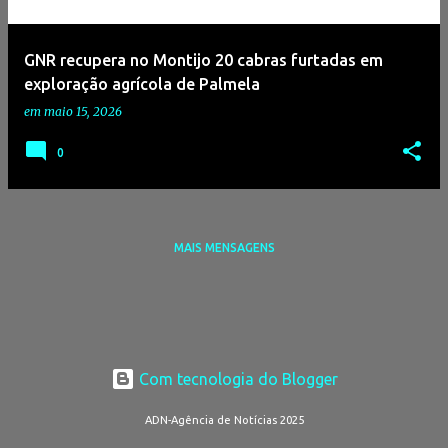
g
e
GNR recupera no Montijo 20 cabras furtadas em
n
exploração agrícola de Palmela
s
em
maio 15, 2026
0
MAIS MENSAGENS
Com tecnologia do Blogger
ADN-Agência de Notícias 2025