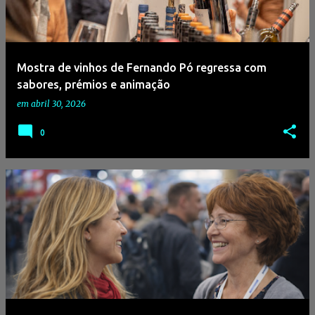
a
g
e
Mostra de vinhos de Fernando Pó regressa com
n
sabores, prémios e animação
s
em
abril 30, 2026
0