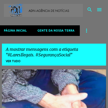
Avançar para o conteúdo principal
PÁGINA INICIAL
GENTE DA NOSSA TERRA
A mostrar mensagens com a etiqueta
#LaresIlegais. #SegurançaSocial
VER TUDO
M
e
n
s
a