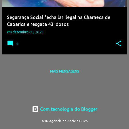
g
e
Segurança Social fecha lar ilegal na Charneca de
n
Caparica e resgata 43 idosos
s
em
dezembro 03, 2025
0
MAIS MENSAGENS
Com tecnologia do Blogger
ADN-Agência de Notícias 2025