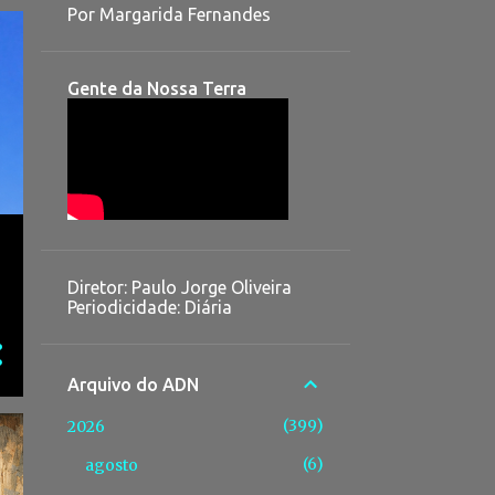
Por Margarida Fernandes
Gente da Nossa Terra
Diretor: Paulo Jorge Oliveira
Periodicidade: Diária
Arquivo do ADN
399
2026
6
agosto