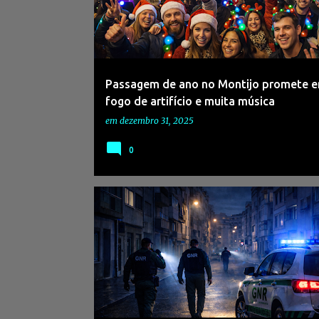
s
a
g
e
Passagem de ano no Montijo promete en
n
fogo de artifício e muita música
s
em
dezembro 31, 2025
0
#ALMADA
#CRIME
#DISPAROS
#GNR
#MONTEDECAPARICA
#PJSETÚBAL
#VIOLÊNCIA