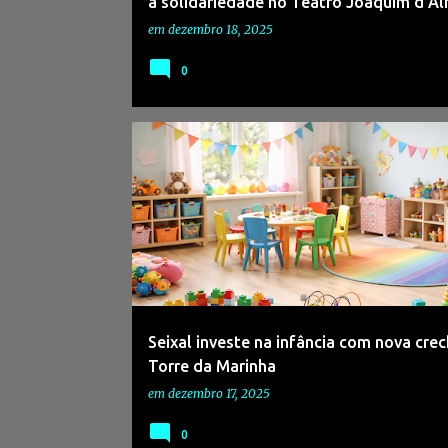
a solidariedade no Teatro Joaquim d’A
em
dezembro 18, 2025
0
#ARRENTELA
#CIDADEPARATODOS
#CRECHES
Seixal investe na infância com nova crec
Torre da Marinha
em
dezembro 17, 2025
0