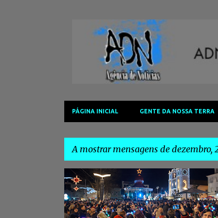
PÁGINA INICIAL
GENTE DA NOSSA TERRA
A mostrar mensagens de dezembro, 
M
#AGENDACULTURAL2025
#EVENTOSMARGEMSUL
e
#MONTIJO
#MÚSICA
#PASSAGEMDEANO
n