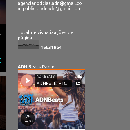
agencianoticias.adn@gmail.co
m publicidadeadn@gmail.com
Total de visualizações de
e
página
1
5
6
3
1
9
6
4
ADN Beats Radio