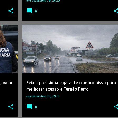
em
dezembro 26, 2025
0
+
2
#AUTARQUIAS
#FERNÃOFERRO
#GOVERNO
+
3
 jovem
Seixal pressiona e garante compromisso para
melhorar acesso a Fernão Ferro
em
dezembro 23, 2025
0