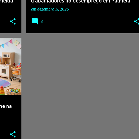
lmeida
trabalhadores no desemprego em Palmela
em
dezembro 17, 2025
0
+
1
he na