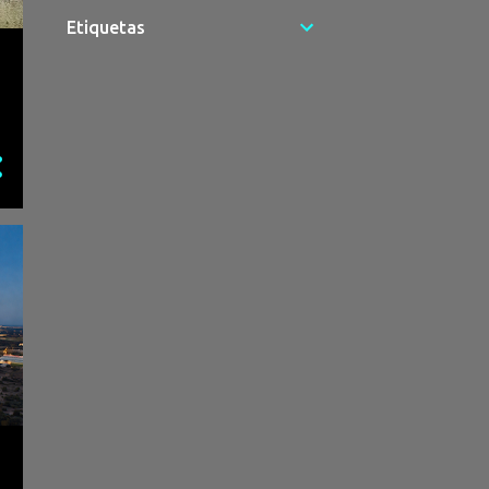
Baleado no tronco no Monte
da Caparica chega ao ho...
Etiquetas
Cortes de luz sem aviso
geram revolta em Fernão
Fe...
Mobilidade para todos:
Setúbal investe em acessibi...
GNR apreende ouro, droga e
material informático no...
PJ detém suspeito após
morte a tiro de jovem no Ba...
Seixal pressiona e garante
compromisso para melhor...
Demolição no bairro da
Penajoia deixa família com ...
Derrama sobe para o limite
legal e divide executiv...