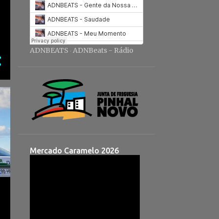
ADNBEATS
ADNBeats - Rádio
·
Mercado Caramelo 2026