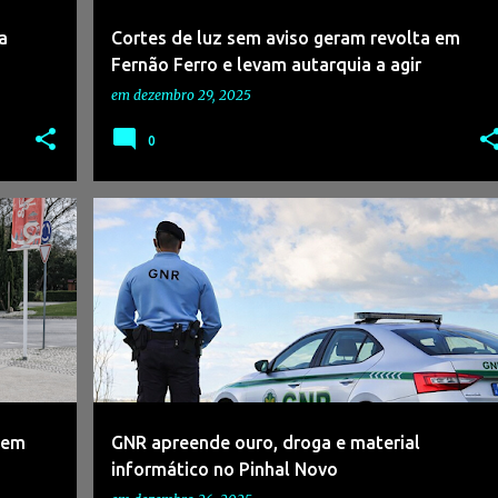
a
Cortes de luz sem aviso geram revolta em
Fernão Ferro e levam autarquia a agir
em
dezembro 29, 2025
0
+
2
#ASSALTO
#CRIME
#GNR
#JUSTIÇAEMPORTUGAL
#PALMELA
#PINHAL NOVO
+
 em
GNR apreende ouro, droga e material
informático no Pinhal Novo