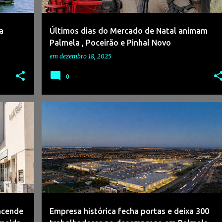
a
Últimos dias do Mercado de Natal animam
Palmela , Poceirão e Pinhal Novo
em
dezembro 18, 2025
0
+
2
#AUTOEUROPA
#DESEMPREGO
#ECONOMIALOCAL
#FÁBRICA
#PALMELA
#QUINTADOANJO
+
acende
Empresa histórica fecha portas e deixa 300