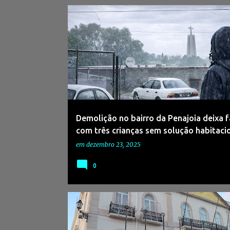
#ALMADA
#BAIRROSILEGAIS
#CRISEHABICIONA
Demolição no bairro da Penajoia deixa f
com três crianças sem solução habitaci
em
dezembro 23, 2025
0
#AUTARQUIAS
#EMPRESAS
#IMI
#IMPOSTOSMUNICIPAIS
#MONTIJO