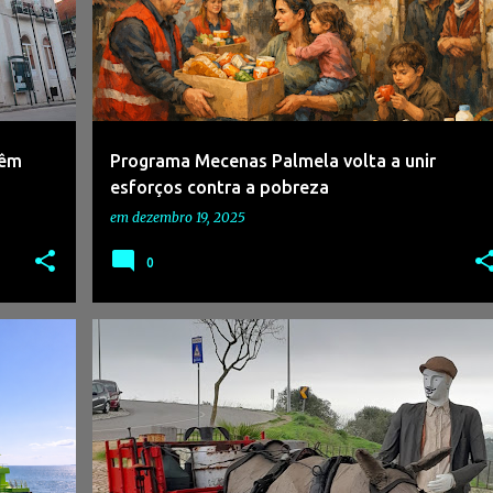
têm
Programa Mecenas Palmela volta a unir
esforços contra a pobreza
em
dezembro 19, 2025
0
+
1
#MERCADOSDENATAL
#NATAL2025
#PALMELA
#PINHAL NOVO
#POCEIRÃO
+
#TRADIÇÕESDENATAL