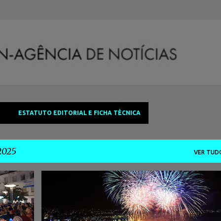
Avançar para o conteúdo principal
ESTATUTO EDITORIAL E FICHA TÉCNICA
2025
VER TUD
#AGENDACULTURAL2025
#EVENTOSMARGEMSUL
+
#MÚSICA
#PASSAGEMDEANO
#SETÚBAL
+