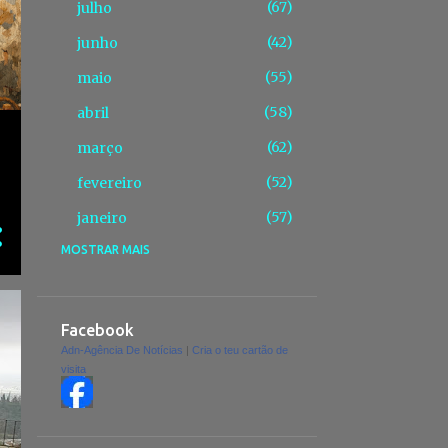
67
julho
42
junho
55
maio
58
abril
62
março
52
fevereiro
57
janeiro
MOSTRAR MAIS
675
2025
43
dezembro
Passagem de ano no
Facebook
Montijo promete energia,
Adn-Agência De Notícias
|
Cria o teu cartão de
fogo d...
visita
Setúbal prepara viragem do
ano com luz sobre o Sad...