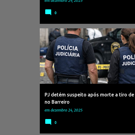
em
dezembro 29, 2025
0
#BARREIRO
#CRIME
#HOMICÍDIO
PJ detém suspeito após morte a tiro de
no Barreiro
em
dezembro 24, 2025
0