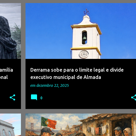
L
+
2
#ALMADA
#AUTARQUIAS
#ECONOMIALOCAL
+
1
amília
Derrama sobe para o limite legal e divide
onal
executivo municipal de Almada
em
dezembro 22, 2025
0
#AÇÃOSOCIAL
#APOIOALIMENTAR
#PALMELA
+
#RESPONSABILIDADESOCIAL
#SOLIDARIEDADE
+