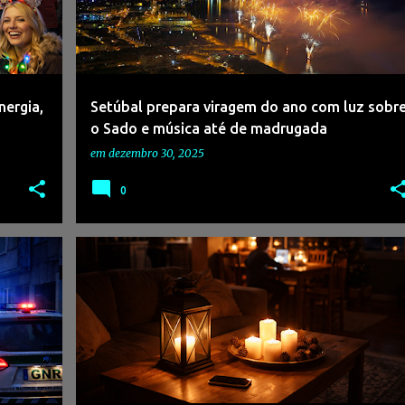
ergia,
Setúbal prepara viragem do ano com luz sobr
o Sado e música até de madrugada
em
dezembro 30, 2025
0
#APAGÃOPORTUGAL
#CORTESDEENERGIA
#E-REDES
+
#FERNÃOFERRO
#SEIXAL
+
#SERVIÇOSESSENCIAIS