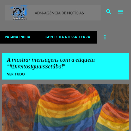
Avançar para o conteúdo principal
PÁGINA INICIAL
GENTE DA NOSSA TERRA
A mostrar mensagens com a etiqueta
#DireitosIguaisSetúbal
VER TUDO
M
e
n
s
a