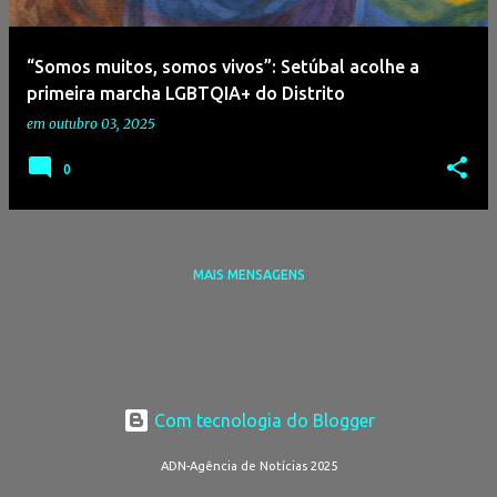
g
e
“Somos muitos, somos vivos”: Setúbal acolhe a
n
primeira marcha LGBTQIA+ do Distrito
s
em
outubro 03, 2025
0
MAIS MENSAGENS
Com tecnologia do Blogger
ADN-Agência de Notícias 2025