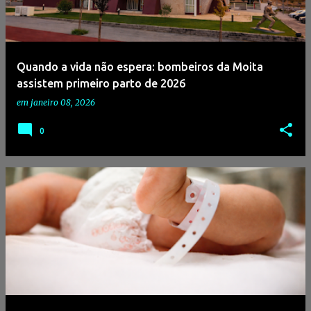
a
g
e
Quando a vida não espera: bombeiros da Moita
n
assistem primeiro parto de 2026
s
em
janeiro 08, 2026
0