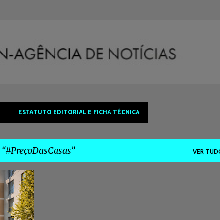
Avançar para o conteúdo principal
ESTATUTO EDITORIAL E FICHA TÉCNICA
a
#PreçoDasCasas
VER TUD
+
2