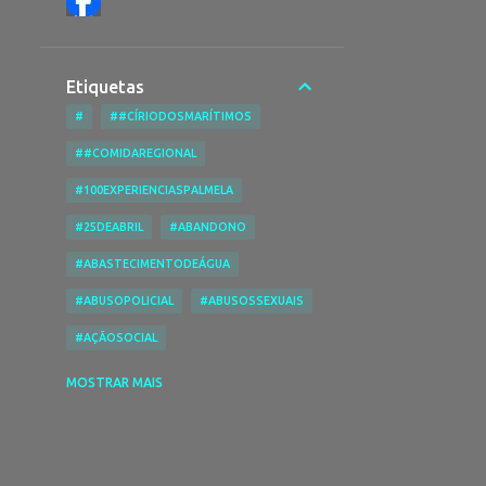
Etiquetas
#
##CÍRIODOSMARÍTIMOS
##COMIDAREGIONAL
#100EXPERIENCIASPALMELA
#25DEABRIL
#ABANDONO
#ABASTECIMENTODEÁGUA
#ABUSOPOLICIAL
#ABUSOSSEXUAIS
#AÇÃOSOCIAL
#ACESSIBILIDADENASPRAIAS
MOSTRAR MAIS
#ACESSIBILIDADES
#ACIDENTE
#ACIDENTEDE TRABALHO
#ACIDENTESRODOVIÁRIOS