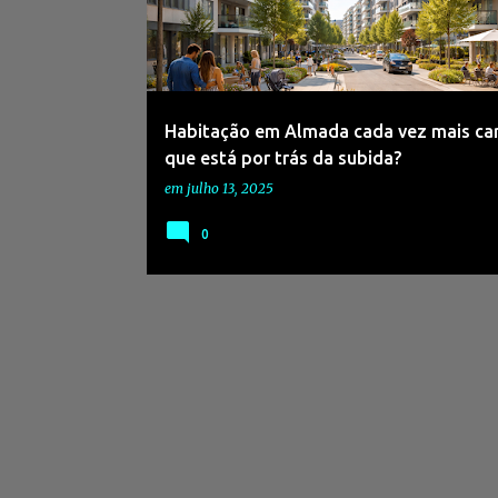
s
a
g
e
Habitação em Almada cada vez mais car
n
que está por trás da subida?
s
em
julho 13, 2025
0