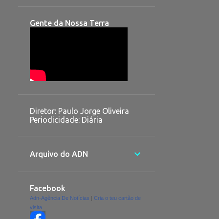
Gente da Nossa Terra
Diretor: Paulo Jorge Oliveira
Periodicidade: Diária
Arquivo do ADN
Facebook
Adn-Agência De Notícias
|
Cria o teu cartão de
visita