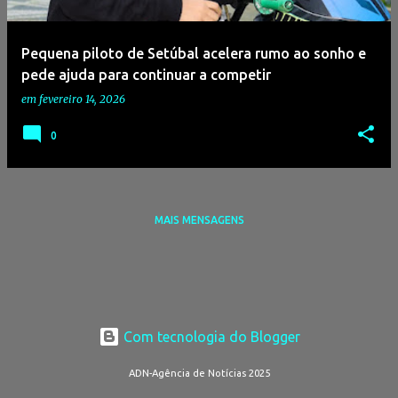
g
e
Pequena piloto de Setúbal acelera rumo ao sonho e
n
pede ajuda para continuar a competir
s
em
fevereiro 14, 2026
0
MAIS MENSAGENS
Com tecnologia do Blogger
ADN-Agência de Notícias 2025