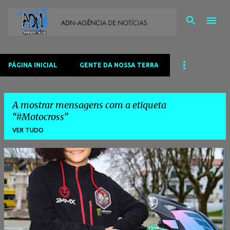
Avançar para o conteúdo principal
PÁGINA INICIAL
GENTE DA NOSSA TERRA
A mostrar mensagens com a etiqueta
#Motocross
VER TUDO
M
e
n
s
a