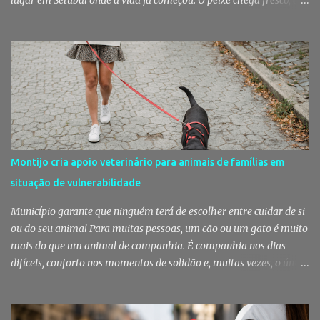
pregões cruzam-se entre bancas, os clientes cumprimentam quem
conhecem há décadas e os aromas do mar misturam-se com os da
fruta, das ervas e do pão acabado de cozer. Há 150 anos que esta
rotina se repete no Mercado do Livramento, um espaço que
continua a ser muito mais do que um mercado: é um dos maiores
símbolos da identidade setubalense. Mercado celebrou 150 anos
no último dia de Julho Foi considerado pela revista norte-
americana USA Today um dos melhores mercados de peixe do
mundo. Mas, para os setubalenses, o Mercado do Livramento vale
Montijo cria apoio veterinário para animais de famílias em
muito mais do que qualquer distinção internacional. O Mercado do
situação de vulnerabilidade
Livramento assinalou, no dia 31 de Julho, os 150 anos de existência
com uma cerimónia comemorativa na qual a Câmara Municipal
Município garante que ninguém terá de escolher entre cuidar de si
de Setúbal desta...
ou do seu animal Para muitas pessoas, um cão ou um gato é muito
mais do que um animal de companhia. É companhia nos dias
difíceis, conforto nos momentos de solidão e, muitas vezes, o único
vínculo afetivo que permanece. Foi a pensar nessa realidade que a
Câmara Municipal do Montijo aprovou um protocolo que vai
garantir cuidados básicos de saúde aos animais pertencentes a