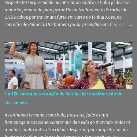
Suspeito foi surpreendido no interior do edifício e tinha já diverso
material preparado para furtar Um patrulhamento de rotina da
GNR acabou por travar um furto em curso no Pinhal Novo, no
concelho de Palmela. Um homem foi surpreendido em flagrante
delito no interior de um edifício público quando alegadamente se
preparava para retirar diverso material, acabando detido pelos
militares da Guarda. Patrulhamento da GNR termina com
detenção por furto A detenção ocorreu no dia 4 de Agosto, - mas
divulgada só nesta quinta-feira - numa ação desenvolvida pelo
Posto Territorial de Pinhal Novo. Segundo a GNR, "no âmbito de
uma ação de patrulhamento, os militares da Guarda detetaram
uma viatura estacionada num local referenciado pela prática de
furtos e pelo consumo de estupefacientes", circunstância que
Há 150 anos que o coração de Setúbal bate no Mercado do
motivou a realização de diligências policiais. Foi no decorrer
Livramento
dessas ações que os militares localizaram um suspeito no interior
de um edifício público. Apanhado em flagrante De ...
A cerimónia terminou com bolo, moscatel, fado e uma
homenagem aos comerciantes que dão vida ao mercado Todas as
manhãs, muito antes de a cidade despertar por completo, há um
lugar em Setúbal onde a vida já começou. O peixe chega fresco, os