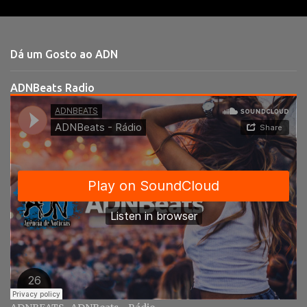
e
n
t
Dá um Gosto ao ADN
á
r
ADNBeats Radio
i
o
s