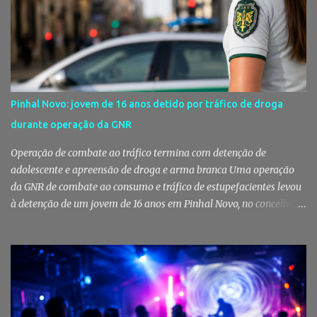
utentes do Centro de Acolhimento de Emergência Social,
reforçando simultaneamente a proteção animal e o apoio às
pessoas em situação de maior vulnerabilidade. Cuidados de saúde
a animais de companhia de utentes do CAES A Câmara Municipal
do Montijo aprovou, por unanimidade, na reunião de 22 de Julho,
a celebração de um protocolo de colaboração com a União
Pinhal Novo: jovem de 16 anos detido por tráfico de droga
Mutualista Nossa Senhora da Conceição, destinado a assegurar
durante operação da GNR
assistência veterinária básica aos animais de companhia dos
utentes do Centro de Acolhimento de Emergência Social (CAES 2.0).
Operação de combate ao tráfico termina com detenção de
Segundo a ...
adolescente e apreensão de droga e arma branca Uma operação
da GNR de combate ao consumo e tráfico de estupefacientes levou
à detenção de um jovem de 16 anos em Pinhal Novo, no concelho
de Palmela. A ação culminou com a apreensão de dezenas de doses
de canábis, uma arma branca e dinheiro, reforçando a vigilância
das autoridades sobre este tipo de criminalidade no distrito de
Setúbal. Droga, arma branca e dinheiro apreendidos pela GNR Um
jovem de 16 anos foi detido na segunda-feira, 28 de Julho, por
suspeitas da prática do crime de tráfico de estupefacientes, na