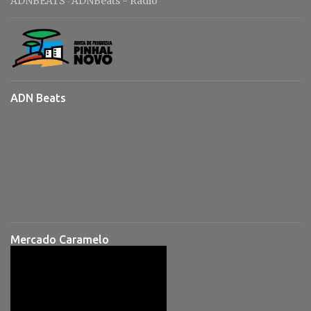
ADNBEATS
ADNBeats - Rádio
·
ADN Beats
Mercado Caramelo