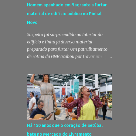
Homem apanhado em flagrante a furtar
material de edifício público no Pinhal
Novo
Suspeito foi surpreendido no interior do
edifício e tinha já diverso material
preparado para furtar Um patrulhamento
de rotina da GNR acabou por travar um
furto em curso no Pinhal Novo, no concelho
de Palmela. Um homem foi surpreendido
em flagrante delito no interior de um
edifício público quando alegadamente se
preparava para retirar diverso material,
acabando detido pelos militares da Guarda.
Patrulhamento da GNR termina com
detenção por furto A detenção ocorreu no
dia 4 de Agosto, - mas divulgada só nesta
Há 150 anos que o coração de Setúbal
quinta-feira - numa ação desenvolvida pelo
bate no Mercado do Livramento