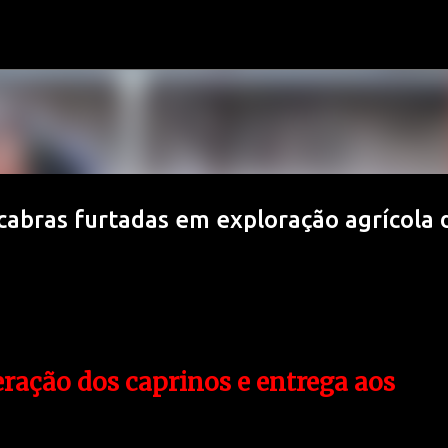
Avançar para o conteúdo principal
abras furtadas em exploração agrícola 
ração dos caprinos e entrega aos