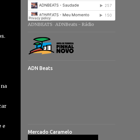
ADNBEATS
ADNBeats - Rádio
·
s.
ADN Beats
 na
car
 e
Mercado Caramelo