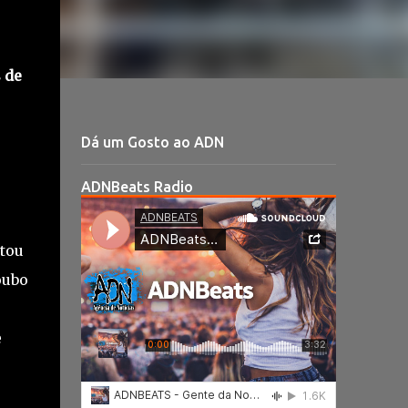
 de
Dá um Gosto ao ADN
ADNBeats Radio
tou
oubo
e